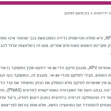
 ידידותית
> בין תיקון לסיכון
קסרודרמה פיגמנטוסום, או בקיצור XP, היא מחלה תורשתית נדירה המתבטאת בכך שהעור אינו מס
וק מקרינת השמש ומגורמים אחרים. פגם זה כשלעצמו עלול להגד
באחת מגרסאות המחלה, המסומנת באותיות XPV, מנגנון תיקון הדי-אן-אי דווקא תקין ומתפקד כר
ת השמש, מבלי לסלקם מהדי-אן-אי. מנגנון זה, המתפקד כקו הגנ
הם אין אפשרות לתיקון מלא המסלק את הנזק ומשחזר את קוד הדי
המקורי. במחקר חדש שפורסם באחרונה בכתב-הע
ר זיו מהמחלקה לכימיה ביולוגית במכון ויצמן למדע, כיצד עלה
מנסים להתמודד עם המוטציה הזאת, שלא אחת גורמת לפריצתם 