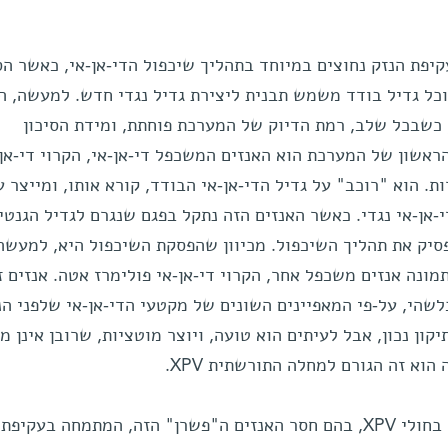
קיפת הנזק נחוצים במיוחד בתהליך שיכפול הדי-אן-אי, כאשר הס
וכל גדיל בודד משמש תבנית ליצירת גדיל נגדי חדש. למעשה, המ
כשבכל שלב, רמת הדיוק של המערכת פוחתת, ומידת הסיכון
ראשון של המערכת הוא האנזים המשכפל די-אן-אי, הקרוי די-אן-
ות. הוא "רוכב" על גדיל הדי-אן-אי הבודד, קורא אותו, ומייצר ע
-אן-אי נגדי. כאשר האנזים הזה נתקל בפגם שנגרם לגדיל הגנטי
סיק את תהליך השיכפול. מכיוון שהפסקת השיכפול היא, למעשה
מונה אנזים משכפל אחר, הקרוי די-אן-אי פולימרז אטה. אנזים ז
לשהי, על-פי המאפיינים השונים של מקטעי הדי-אן-אי שלפני הנ
ון נכון, אבל לעיתים הוא טועה, ויוצר מוטציות, שרובן אינן מז
הוא זה הגורם למחלה התורשתית XPV.
מדעני המכון ביקשו להבין מה קורה בחולי XPV, בהם חסר האנזים ה"פשרן" הזה, המתמחה בעק