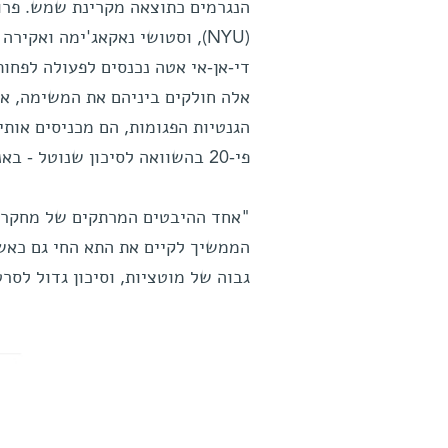
הנגרמים כתוצאה מקרינת שמש. פרופ'
(NYU), וסטושי נאקאג'ימה ואקי
די-אן-אי אטה נכנסים לפעולה לפחות
אלה חולקים ביניהם את המשימה, אל
הגנטיות הפגומות, הם מכניסים אותי
פי-20 בהשוואה לסיכון שנוטל - באנשים בריאים - האנזים די-אן-אי פולימרז אטה.
"אחד ההיבטים המרתקים של מחקר זה
הממשיך לקיים את התא החי גם כאש
גבוה של מוטציות, וסיכון גדול לסרט