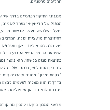
תהליכים סרטניים.
מנגנוני התיקון הפועלים בדרך של ע
הכפול של הדי-אן-אי נפרד לשניים, 
פועל בשלושה מעגלי אבטחת מידע, 
להיווצרות מוטציות עולה. המרכיב ה
פולימרז. זהו אנזים דייקן וחסר פשר
המיתאם הכימי הגנטי הקבוע גדיל די
כתוצאה מנזק כלשהו, הוא נעצר ומפ
גזר-דין מוות לתא, נכנס בשלב זה לת
"לקחת סיכון" מסוים ולהכניס אות כ
בדרך זו הוא מצליח לפעמים לבצע תיק
פגם תורשתי בדי-אן-אי פולימרז אטה 