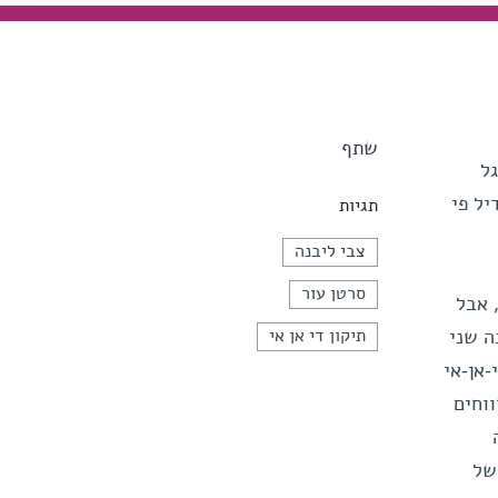
שתף
וגל
יל פי
תגיות
צבי ליבנה
סרטן עור
אוי, אבל
ה שני
תיקון די אן אי
-אן-אי
ת של האקדמיה האמריקאית למדעים (PNAS), מדווחים
של