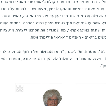
 ליבנה ועומר זיו, יחד עם ניקולס ג'יאסינטוב מאוניברסיטת ניו
רה יאסוי מאוניברסיטת טוהוקו שביפן, מצאו שכדי לחפות על חסרונ
 שלושה אנזימים שונים: די-אן-אי פולימרז איוטה, קאפה וזטה.
א שהם עושים זאת תוך נטילת סיכון גבוה בהרבה. במקום האותי
ות שונות באופן אקראי, מה שמגדיל את הסיכון ליצירת מוטציות
", אומר פרופ' ליבנה, "הוא ההמחשה של הדחף הביולוגי לחיי
ר מעגל אבטחת מידע חשוב של הקוד הגנטי קורס, והמחיר הוא 
ן".