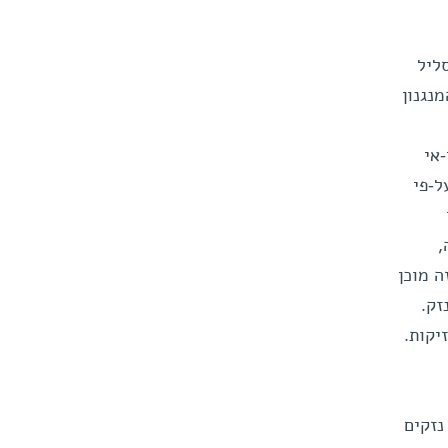
ליל
נגנון
אי
ל-פי
,
ה מוכן
זק.
יקות.
יפת נזקים