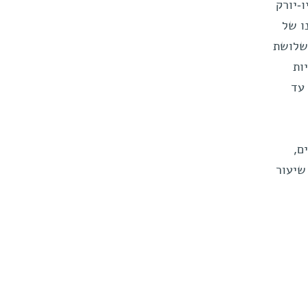
-יורק
ו של
 שלושת
ות
 עד
ם,
שיעור