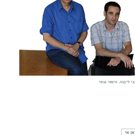
צבי ליבנה. הימור גנטי
אן אי