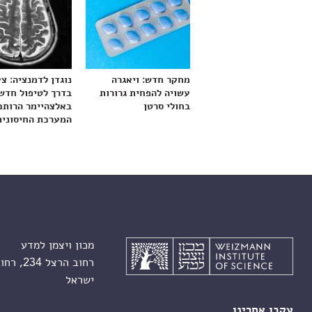
מחקר חדש: ויאגרה
נוגדן לדמנציה: צ
עשויה להפחית גרורות
בדרך לטיפול חדש
בחולי סרטן
באלצהיימר הרותם
המערכת החיסונית
מכון ויצמן למדע
רחוב הרצל 234, רחובות 7610001
ישראל
עקבו אחרינו