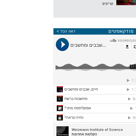
טריפים
פודקאסטים
ראה הכל >