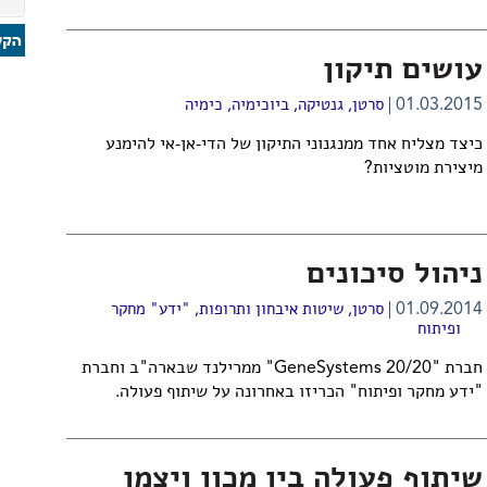
עושים תיקון
01.03.2015
סרטן
,
גנטיקה
,
ביוכימיה
,
כימיה
כיצד מצליח אחד ממנגנוני התיקון של הדי-אן-אי להימנע
מיצירת מוטציות?
ניהול סיכונים
01.09.2014
סרטן
,
שיטות איבחון ותרופות
,
"ידע" מחקר
ופיתוח
חברת "20/20 GeneSystems" ממרילנד שבארה"ב וחברת
"ידע מחקר ופיתוח" הכריזו באחרונה על שיתוף פעולה.
שיתוף פעולה בין מכון ויצמן