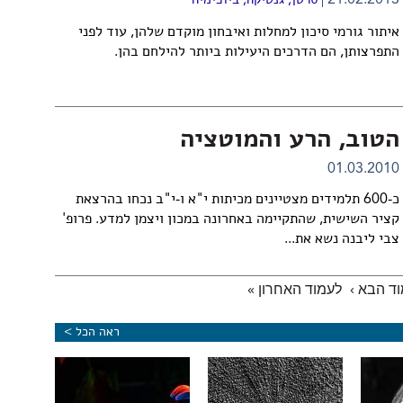
21.02.2013
סרטן
,
גנטיקה
,
ביוכימיה
איתור גורמי סיכון למחלות ואיבחון מוקדם שלהן, עוד לפני
התפרצותן, הם הדרכים היעילות ביותר להילחם בהן.
הטוב, הרע והמוטציה
01.03.2010
כ-600 תלמידים מצטיינים מכיתות י"א ו-י"ב נכחו בהרצאת
קציר השישית, שהתקיימה באחרונה במכון ויצמן למדע. פרופ'
צבי ליבנה נשא את...
ד הבא ›
לעמוד האחרון »
ראה הכל >