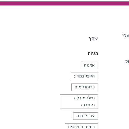
לי
שתף
תגיות
ל
אמנות
היופי במדע
כרומוזומים
נטלי מירלס
נייסברג
צבי ליבנה
כימיה ביולוגית