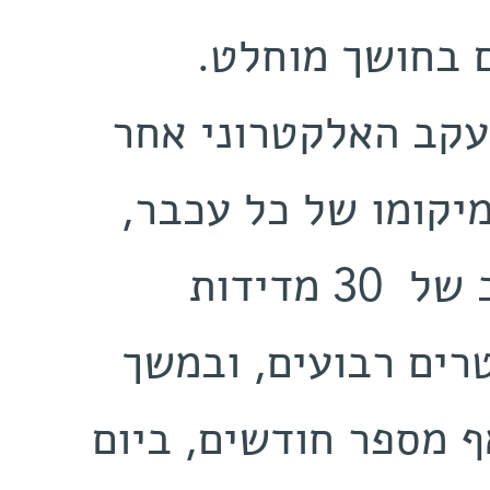
‬אינפרא‭-‬אדום‭,‬ המאפשרת‭ ‬צילום‭ ‬בחושך‭ ‬מוחלט.
‬השבבים‭ ‬סיפק‭ ‬מידע‭ ‬שוטף‭ ‬על‭ ‬מיקומו‭ ‬של‭ ‬כל‭ ‬עכבר,