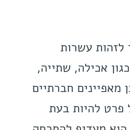
‬התנהגויות‭ ‬של‭ ‬פרטים‭ ‬בודדים, כגון‭ ‬אכילה, שתייה,
‬הפעילות‭ ‬ובשעות‭ ‬המנוחה, ‬ממי‭ ‬הוא‭ ‬מעדיף‭ ‬להתרחק,