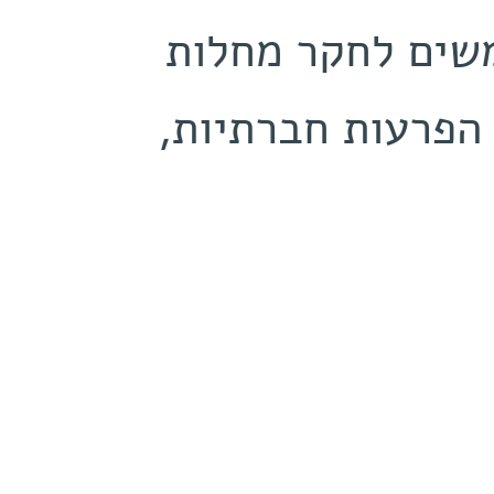
‬נוירופסיכיאטריות‭ ‬אשר‭ ‬מראים‭ ‬הפרעות‭ ‬חברתיות,