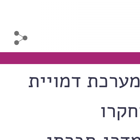
מדעני‭ ‬המכון‭ ‬פיתחו‭ ‬מערכת‭ ‬דמויית