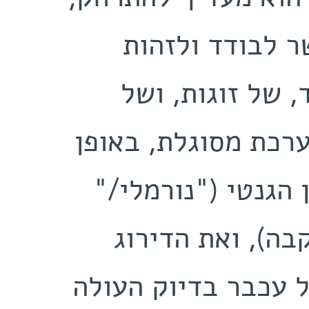
‬אוטומטי, ‬לזהות‭ ‬ולחזות‭ ‬את‭ ‬הזן‭ ‬הגנטי‭ ‬("נורמלי‭"/