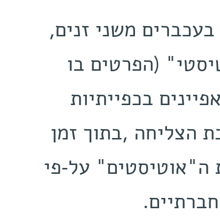
בניסוי‭ ‬המשך‭ ‬אוכלסה‭ ‬המערכת‭ ‬בעכברים‭ ‬משני‭ ‬זנים,