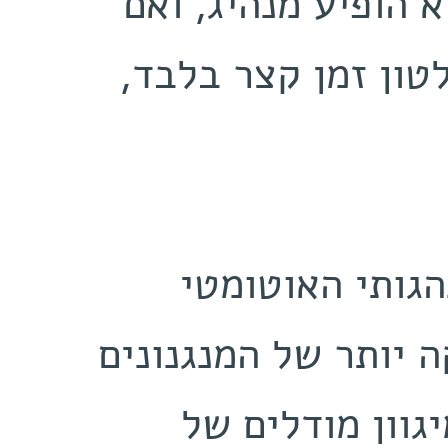
‬הופיע, ‬הוא‭ ‬הצליח‭ ‬להחזיק‭ ‬בשלטון‭ ‬זמן‭ ‬קצר‭ ‬בלבד,