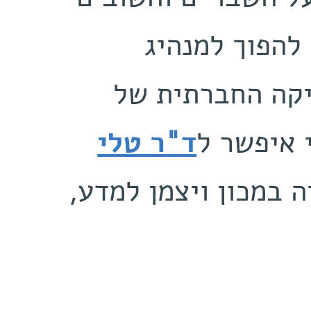
, מהמחלקה‭ ‬לנוירוביולוגיה‭ ‬במכון‭ ‬ויצמן‭ ‬למדע,