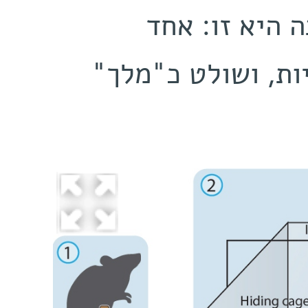
‬הפרטים‭ ‬מבסס‭ ‬לעצמו‭ ‬דומיננטיות, ‬ושולט‭ ‬כ‭"‬מלך‭"