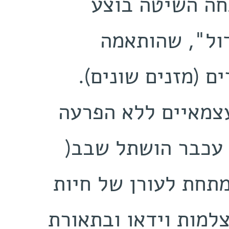
‬במיוחד‭ ‬לחייה‭ ‬של‭ ‬קהילת‭ ‬עכברים‭ ‬(מזנים‭ ‬שונים).
‬או‭ ‬התערבות‭ ‬של‭ ‬בני‭-‬אדם. בכל‭ ‬עכבר‭ ‬הושתל‭ ‬שבב‭)