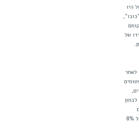
 היו
כובו",
קומם
דו של
.
 לאחר
טומים
ם,
לבחון
שבהם תאי העצב לא הופעלו – 42% מהעכברים פיתחו תסמונת פוסט-טראומטית. לעומת זאת, רק אצל 8%