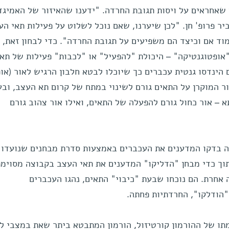
שאחראים על ויסות תגובת החרדה. "ידענו שהאיזור של האמיגד
ר פרופ' חן. "לכן שיערנו, שאם נוכל לשלוט על פעילות תאי הע
מוד אם וכיצד הם משפיעים על תגובת החרדה". כדי לבחון זאת,
ופטוגנטיקה" – היכולת "להפעיל" או "לכבות" פעילות של תאי
הינדסו גנטית עכברים כך שיוכלו לבטא חלבון הרגיש לאור (אופ
 המוקרן על התאים גורם לשינוי במתח של קרום תא העצב, ובע
 – אור כחול גורם להפעלה של התאים, ואילו אור צהוב גורם
ה בדקו המדענים את העכברים באמצעות סדרת מבחנים שנועדו 
וך כדי מבחן "הדליקו" המדענים את תאי העצב בקבוצה מסוימ
 אחרת. הם נוכחו שבעת "כיבוי" התאים, נהגו העכברים
"הודלקו", החרדתיות פחתה.
תו של ההורמון קורטיזול, הורמון המתבטא ביתר שאת במצבי ל