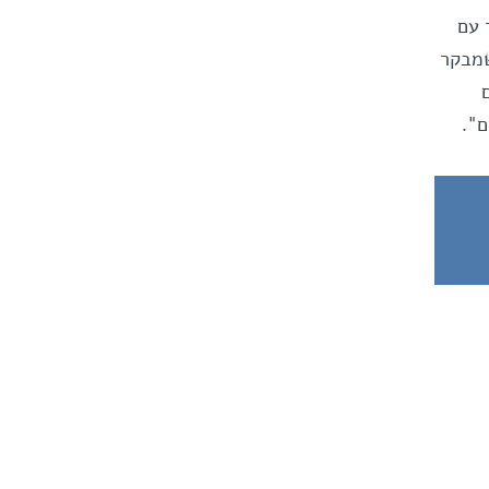
 עם
שמבקר
ם".