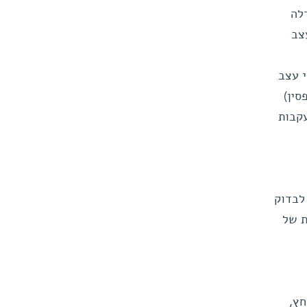
לה
צב
 עצב
סין)
קבות
לבדוק
ת של
חץ,