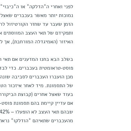
לפני ואחרי ה"הדלקה" או ה"כיבוי"
נמוכות יותר מאשר בעכברים שאצלם 
הזמן שעבר עד שחזר הקורטיזול לרמ
ותפקידם של תאי העצב המווסתים את
האיזור (האמיגדלה המורחבת), אך לא
בשלב הבא בחנו המדענים אם תאי ה
פוסט-טראומטית בעכברים. כדי לבד
מכן הועברו העכברים לסביבה שונה,
של התסמונת. מיד לאחר איזכור הט
בעוד שאצל אחרים (קבוצת הביקורת)
אם עדיין קיימת בהם תסמונת פוסט
מהעכברים שתאיהם "הודלקו" נראת