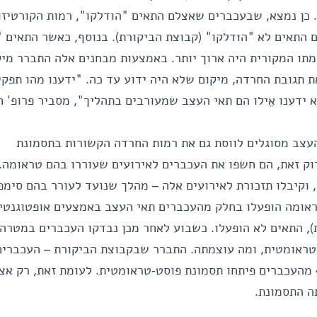
. כן נמצא, שבעכברים שאצלם התאים "הודלקו", רמות הקורטיזול
התאים לא "הודלקו" (קבוצת הביקורת). בנוסף, כאשר התאים "
תו המקורית היה ארוך יותר. באמצעות מבחנים אלה התברר מי
 תגובת החרדה, מיקום שלא היה ידוע עד כה. "ידענו מהו תפקי
 ידענו אֵילו הם תאי העצב שמעורבים בתהליך", מסביר פרופ' חן
עצב מסוגלים לווסת גם את רמות החרדה הקשורות בתסמונת
וק זאת, הם חשפו את העכברים לאירועים שעוררו בהם טראומה.
 וקיבלו תזכורת לאירועים אלה – מהלך שנועד לעורר בהם סימפ
ראומה הופעלו בחלק מהעכברים תאי העצב באמצעים אופטוגנטיי
, התאים לא הופעלו. כשבוע לאחר מכן נבדקו העכברים במטרה 
-טראומטית, ומה עוצמתה. התברר שבקבוצת הביקורת – העכברים
ה התסמונת.