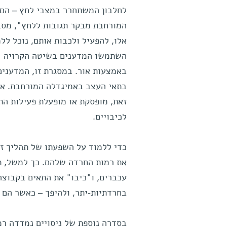
לחלבון המשתחרר במצבי לחץ – הם 
המורחבת מבקר תגובות ללחץ", מסבי
אלו, להפעיל ולכבות אותם, נוכל לל
השתמשו המדענים בשיטה הקרויה "א
באמצעות אור. במסגרת זו, המדענים 
בתאי העצב באמיגדלה המורחבת. אור
זאת, מופסקת או מופעלת פעילות התא
לכיבויים.
כדי ללמוד על השפעתו של תהליך ז
את רמות החרדה שלהם. כך למשל, ת
עכברים, ו"כיבו" את התאים בקבוצה
בחרדתיות-יתר, ולהיפך – כאשר הם 
בסדרה נוספת של ניסויים נמדדה רמ