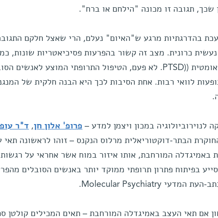
 שכך, תגובה זו מכונה "הילחם או ברח".
כת בהדרגתיות מרגע ש"האיום" נעלם, הרי שאצל חלקם התגובה
נעשית כרונית. מצב זה קשור בהפרעות פסיכיאטריות שונות, כמו
חרדה, דיכאון, וכן תסמונת פוסט-טראומטית ((PTSD. לא פעם, הטיפול התרופתי המוצע לאנשים 
תופעות לוואי רבות. אחת הסיבות לכך היא הבנה חלקית של המנגנ
.
לנוירוביולוגיה במכון ויצמן למדע –
פרופ' אלון חן
,
ד"ר עופ
החוקרת הבתר-דוקטוריאלית מרלוס הנקנס – זוהו לראשונה תאי 
 באמיגדלה המורחבת, אותו איזור במוח אשר אחראי על רגשות 
סייע בפיתוח פתרון תרופתי ממוקד יותר באנשים הסובלים מהפר
Molecular Psychiat.
ן אם תאי העצב באמיגדלה המורחבת – תאים המכילים קולטן ספ