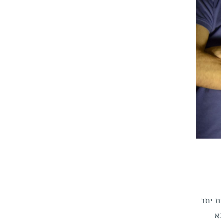
ת יתר
א