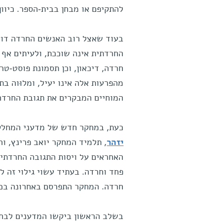
להתקיפם או מבחן בבית-הספר. כיוון
בעוד שאצל רוב האנשים החרדה דוע
החרדתית אינה שוככת, ולעיתים אף 
מהפרעות אלה אינו יעיל, ומלוּוה ב
המוחיים המבקרים את תגובת החרדה
כעת, במחקר חדש של מדעני המחלקה 
יזהר
, תלמיד המחקר יואב פרינץ, ו
האחראים על ויסות התגובה החרדתית
פחד וחרדה. בעתיד עשוי גילוי זה ל
חרדה. המחקר התפרסם באחרונה בכתב-העת המדעי ry
בשלב הראשון ביקשו המדענים לבחו