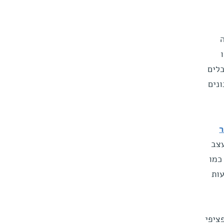
הסובלים
ונים
ר
עצב
כמו
עות
ציפי