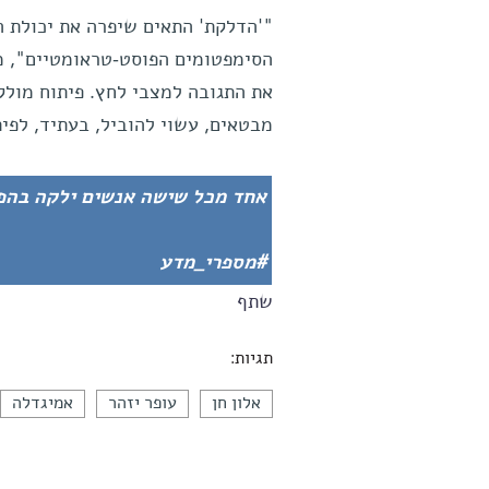
"'הדלקת' התאים שיפרה את יכולת 
הסימפטומים הפוסט-טראומטיים", מסב
את התגובה למצבי לחץ. פיתוח מולק
מבטאים, עשוי להוביל, בעתיד, לפית
אחד מכל שישה אנשים ילקה בהפ
#מספרי_מדע
שתף
תגיות:
אלון חן
עופר יזהר
אמיגדלה