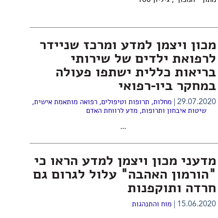
מתוך "המכון", גיליון 100
מכון ויצמן למדע ומרכז שניידר
לרפואת ילדים של שירותי
בריאות כללית ישתפו פעולה
במחקר ביו-רפואי
29.07.2020
מחלות, תרופות וטיפולים
,
רפואה מותאמת אישית
,
שיטות איבחון ותרופות
,
מדע לרווחת האדם
...
מדעני מכון ויצמן למדע הראו כי
"הורמון האהבה" עלול לגרום גם
חרדה ותוקפנות
15.06.2020
מוח והתנהגות