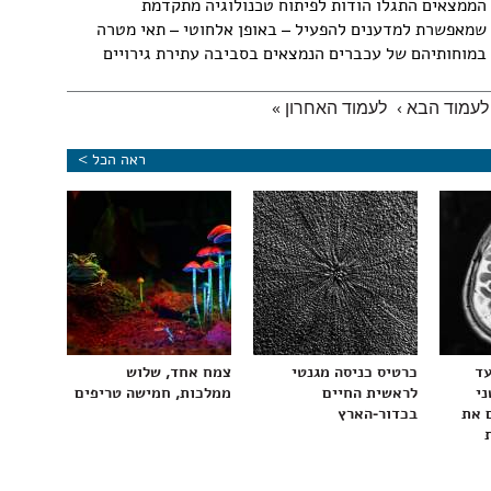
הממצאים התגלו הודות לפיתוח טכנולוגיה מתקדמת
שמאפשרת למדענים להפעיל – באופן אלחוטי – תאי מטרה
במוחותיהם של עכברים הנמצאים בסביבה עתירת גירויים
לעמוד הבא ›
לעמוד האחרון »
ראה הכל >
עד
כרטיס כניסה מגנטי
צמח אחד, שלוש
ני
לראשית החיים
ממלכות, חמישה טריפים
 את
בכדור-הארץ