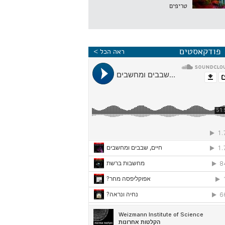
טריפים
פודקאסטים
ראה הכל >