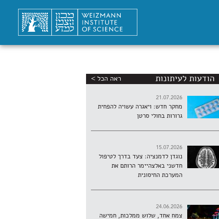
הודעות לעיתונות
ראה הכל >
21.07.2026
מחקר חדש: ויאגרה עשויה להפחית
גרורות בחולי סרטן
15.07.2026
נוגדן לדמנציה: צעד בדרך לטיפול
חדשני באלצהיימר הרותם את
המערכת החיסונית
24.06.2026
צמח אחד, שלוש ממלכות, חמישה