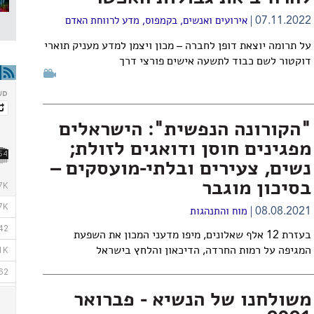
07.11.2022
אירועים ואנשים
,
בקמפוס
,
מדע לרווחת האדם
על תרומה יוצאת דופן לחברה – מכון ויצמן למדע מעניק תוארי
דוקטור לשם כבוד לתשעה אישים פורצי דרך
"הקורונה הנפשית": הישראלים
מפגינים חוסן ודואגים לזולת;
נשים, צעירים ובלתי-מועסקים –
בסיכון מוגבר
08.08.2021
מוח והתנהגות
בעזרת 12 אלף שאלונים, מיפו מדעני המכון את השפעת
המגיפה על רמות החרדה, הדיכאון והלחץ בישראל
משולחנו של הנשיא - פברואר