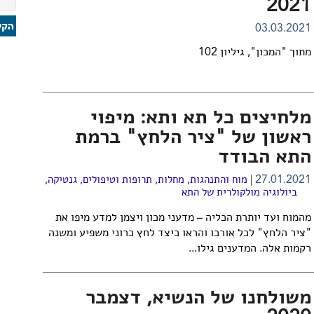
2021
03.03.2021
מתוך "המכון", גיליון 102
מלחיצים כל תא ותא: מיפוי
ראשון של "ציר הלחץ" ברמת
התא הבודד
27.01.2021
מוח והתנהגות
,
מחלות, תרופות וטיפולים
,
גנטיקה
,
ביולוגיה מולקולרית של התא
מהמוח ועד יותרת הכליה – מדעני מכון ויצמן למדע מיפו את
"ציר הלחץ" לכל אורכו והראו כיצד לחץ כרוני משפיע ומשנה
רקמות אלה. המדענים גילו...
משולחנו של הנשיא, דצמבר