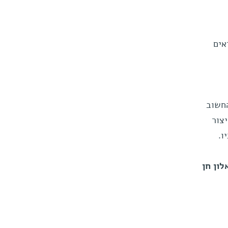
אים
המפעל החשוב
צור
ו.
לון חן