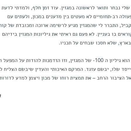
לי נבחר ותואר לראשונה במגזין. עוד זמן חלף, ולמדתי לדעת
עולה רב-תחומיים לא מעטים בין מדענים במכון, ולעתים עם
ביל, התברר לי שהמגזין מגיע לרשימה ארוכה ומכובדת של קור
ראים בו בעניין. לא פעם גם ראיתי את גיליונות המגזין בידיהם
ארץ, שלא חסכו שבחים על תכניו.
הגיליון הזה, שאתם אוחזים בידיכם, הוא גיליון ה 100- של המגזין, וזו הזדמנות להודות על 
יסד שלו, יבשם עזגד. המרקם האיכותי והעדין שיבשם הצליח לי
אל הציבור הרחב – את תמצית רוחו של מכון ויצמן למדע לדורותי
א