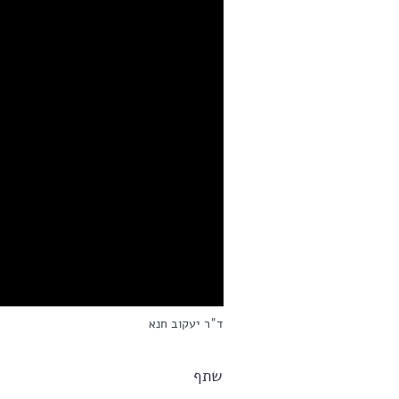
ד"ר יעקוב חנא
שתף