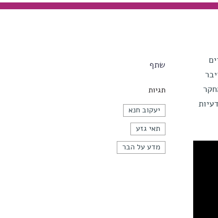
ים
שתף
יבר
י מחקר
תגיות
עיות
יעקוב חנא
תאי גזע
מדע על הבר