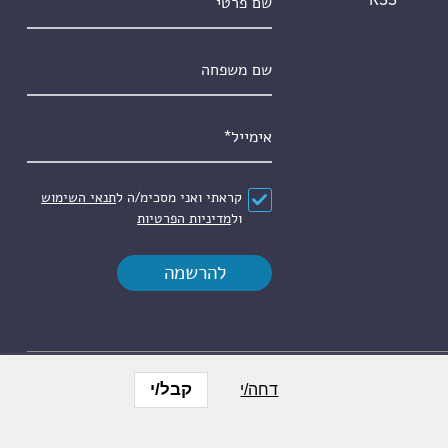
RSS
שם משפחה
אימייל
*
הסכם
*
קראתי ואני מסכימ/ה ל
תנאי השימוש
ול
מדיניות הפרטיות
קבל/י
דחה/י