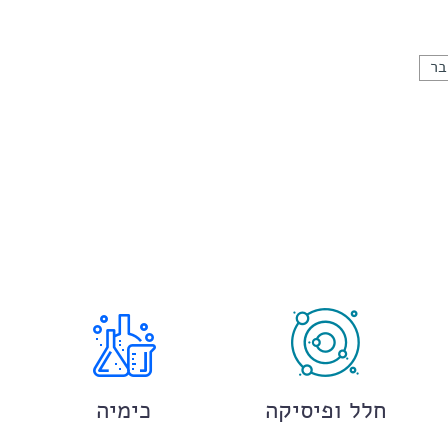
בר
חלל ופיסיקה
כימיה