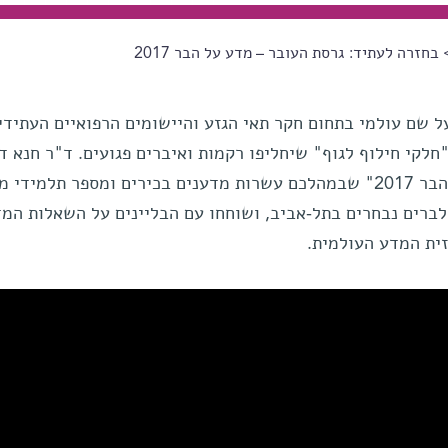
בחזרה לעתיד: גרסת העובר – מדע על הבר 2017
ל שם עולמי בתחום חקר תאי הגזע והיישומים הרפואיים העתידי
לקי חילוף לגוף" שיחליפו רקמות ואיברים פגועים. ד"ר חנא ד
באחרונה במסגרת אירועי "מדע על הבר 2017" שבמהלכם עשרות מדענים בכירים ומספר תלמיד
 לברים נבחרים בתל-אביב, ושוחחו עם הבליינים על השאלות המד
ית המדע העולמית.