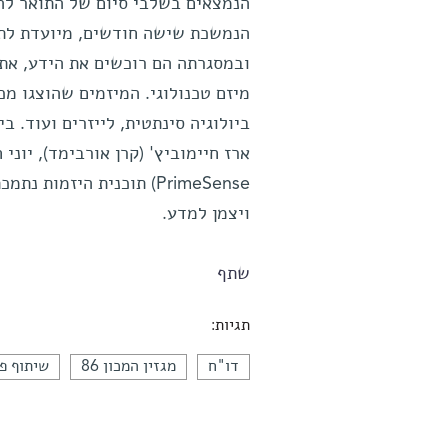
הנמצאים בשלבי סיום של התואר להי
הנמשכת שישה חודשים, מיועדת לתל
ובמסגרתה הם רוכשים את הידע, את
מיזם טכנולוגי. המיזמים שהוצגו מכו
ביולוגיה סינתטית, לייזרים ועוד. ב
PrimeSense) תוכנית היזמ
ויצמן למדע.
שתף
תגיות:
דו"ח
מגזין המכון 86
שיתוף פ