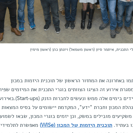
 התכנית, איתמר סיון (ראשון משמאל) ויונתן כהן (ראשון מימין
מו באחרונה את המחזור הראשון של תוכנית היזמות במכון
 "דמו-דיי" (Demo day). במסגרת אירוע זה הציגו הצוותים בוגרי התכנית את המיזמים שפי
ים אלה ממש ונעשים לחברות הזנק (Start-ups).באירוע
הנהלת המכון וחברת "ידע", המקדמת יישומים על בסיס המצאות 
משקיעים מובילים במשק, וכן יזמים בוגרי המכון, שבאו לשמוע
ו בעתיד.
תוכנית היזמות של המכון (WISe)
מאפשרת לתלמידי 