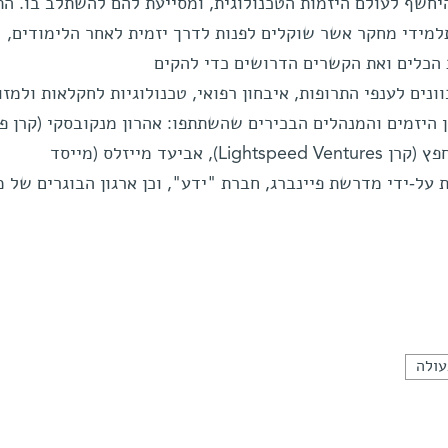
חשף לעולם היזמות הטכנולוגית, ומסייעת להם להשתלב בו. התו
מידי מחקר אשר שוקלים לפנות לדרך יזמית לאחר הלימודים,
 הכלים ואת הקשרים הדרושים כדי להקים
ונים לענפי התרופות, איבחון רפואי, טכנולוגיות לחקלאות ולמזון
ין היזמים והמנהלים הבכירים שהשתתפו: אהרון מנקובסקי (קרן פי
ארז חיימוביץ' (קרן אורבימד), יוני חפץ (קרן Lightspeed Ventures), אביעד מייזלס (מייסד
ות נתמכת על-ידי מדרשת פיינברג, חברת "ידע", וכן ארגון הבוגרים של מ
עולה