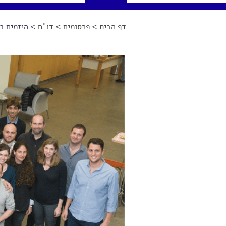
דף הבית
>
פרסומים
>
דו"ח
> היזמים ב
הינך נמצא כאן