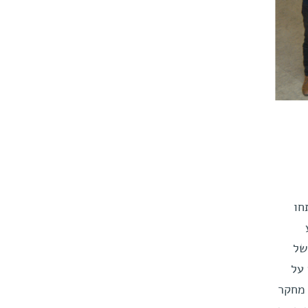
תחו
של
 על
מחקר