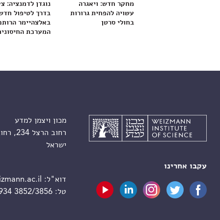
מחקר חדש: ויאגרה
נוגדן לדמנציה: צ
עשויה להפחית גרורות
בדרך לטיפול חדש
בחולי סרטן
באלצהיימר הרותם
המערכת החיסונית
מכון ויצמן למדע
רחוב הרצל 234, רחובות 7610001
ישראל
עקבו אחרינו
דוא"ל:
zmann.ac.il
טל:
 934 3852/3856