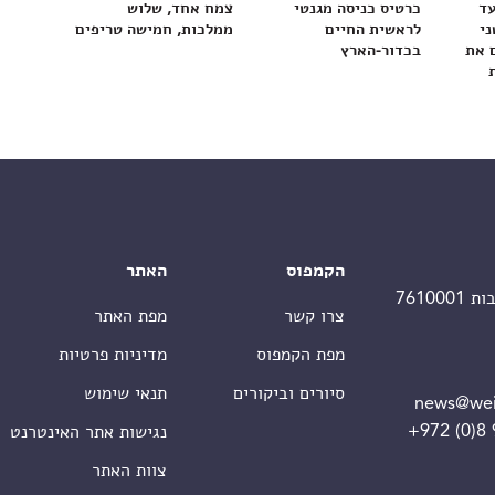
עד
כרטיס כניסה מגנטי
צמח אחד, שלוש
ני
לראשית החיים
ממלכות, חמישה טריפים
 את
בכדור-הארץ
הקמפוס
האתר
צרו קשר
מפת האתר
מפת הקמפוס
מדיניות פרטיות
סיורים וביקורים
תנאי שימוש
news@wei
+972 (0)8
נגישות אתר האינטרנט
צוות האתר