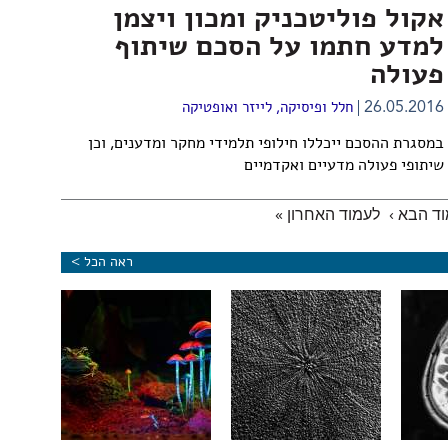
אקול פוליטכניק ומכון ויצמן
למדע חתמו על הסכם שיתוף
פעולה
26.05.2016
חלל ופיסיקה
,
לייזר ואופטיקה
במסגרת ההסכם ייכללו חילופי תלמידי מחקר ומדענים, וכן
שיתופי פעולה מדעיים ואקדמיים
ד הבא ›
לעמוד האחרון »
ראה הכל >