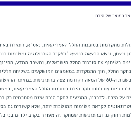
ד המואר של הירח
יכולות מתקדמות בסוכנות החלל האמריקאית, נאס"א, התארח באח
ן ויצמן, ונשא הרצאה בנושא "תפקיד הטכנולוגיה ומשימות רוב
מה בשיתוף עם סוכנות החלל הישראלית, ומשרד המדע, החינוך
 בחקר החלל, תוך התמקדות במאמצים המושקעים בשליחת חלליו
ואסטרונאוטים לירח. ניומן, שכילד בשנות ה-60 של המאה הקודמת צפה בהתרגשות בנחיתה הר
רכז כיום את תחום חקר הירח בסוכנות החלל האמריקאית, במטר
 על הירח. לדבריו, המניעים לחקר הירח אינם מסתכמים רק בר
אסטרונאוטים לקראת משימות ממושכות יותר, אלא קשורים גם בסק
מות רחוקים, ובהתרגשות שמחקר זה מעורר בקרב ילדים בני כל