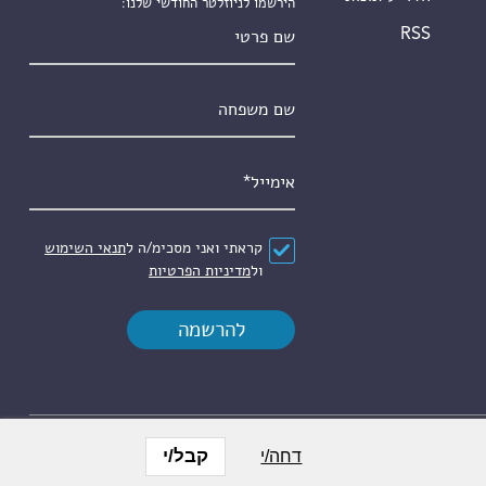
הירשמו לניוזלטר החודשי שלנו:
שם פרטי
RSS
שם משפחה
אימייל
*
הסכם
*
קראתי ואני מסכימ/ה ל
תנאי השימוש
ול
מדיניות הפרטיות
קבל/י
דחה/י