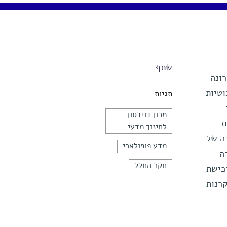
שתף
רונה
וטיות
תגיות
מכון דוידסון
ת
לחינוך מדעי
אשונה של
מדע פופולארי
ה
חקר החלל
כישת
רנות