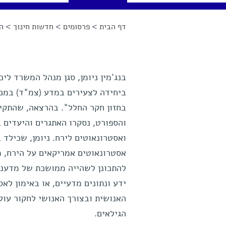
דף הבית
>
פרסומים
>
חדשות חינוך
> הצ
הינך נמצא כאן
בנג'מין ניומן, סגן מנהל המשרד ל
ביחידה לצעירים במדע (צמ"ד) במכו
בחזון חקר החלל". בהרצאה, שהתקיי
והספורט, נסקרו האתגרים והיעדים
אסטרונאוטים אמריקאים על הירח, מ
להתכונן לשהייה ממושכת של מדענים
ידע ונתונים מדעיים, או באימון ל
האנושית ובצורך האנושי לחקור עול
הגילאים.