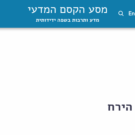
מסע הקסם המדעי
En
מדע ותרבות בשפה ידידותית
הירח