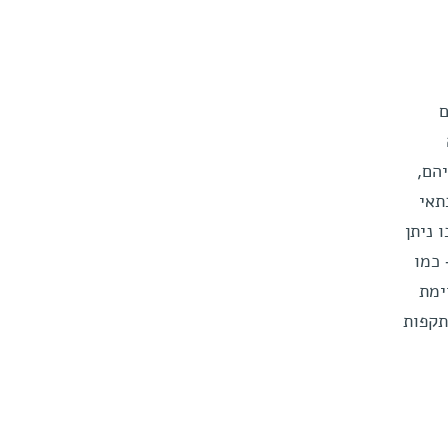
ם
הם,
תאי
 ניתן
 כמו
ימת
תקפות