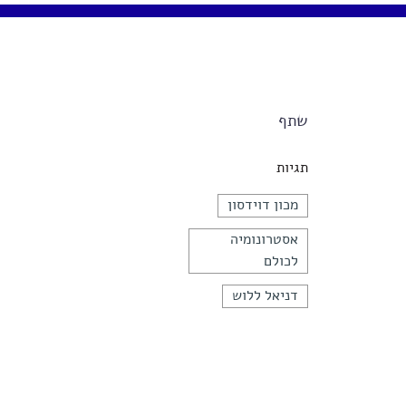
שתף
תגיות
מכון דוידסון
אסטרונומיה
לכולם
דניאל ללוש