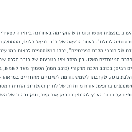
 הערב בתצפית אסטרונומית שהתקיימה באחרונה ביחידה לצעירי
רונומיה לכולם". לאחר הרצאה של ד"ר דניאל ללוש, מהמחלקה
דם של כוכבי הלכת הפנימיים", יכלו המשתתפים לראות במו עיני
הלכת המיוחדים האלו. בין היתר צפו בטבעות של כוכב הלכת שב
ם רבים; בכוכב הלכת מרקורי (כוכב חמה) הסמוך מאד לשמש, בו
הלכת נוגה, שקרבתו לשמש גורמת לשינויים מחזוריים במראהו -
שתתפים בהופעת אורח מיוחדת של לוויין תקשורת: הזווית המסו
פים על כדור הארץ להבחין בהבזק אור קצר, חזק ובהיר של הש