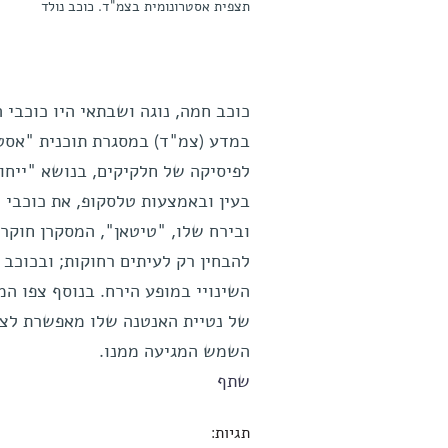
תצפית אסטרונומית בצמ"ד. כוכב נולד
כוכב חמה, נוגה ושבתאי היו כוכבי
במדע (צמ"ד) במסגרת תוכנית "אסט
לפיסיקה של חלקיקים, בנושא "ייחו
בעין ובאמצעות טלסקופ, את כוכבי 
ובירח שלו, "טיטאן", המסקרן חוקרי
להבחין רק לעיתים רחוקות; ובכוכב 
השינויי במופע הירח. בנוסף צפו המ
של נטיית האנטנה שלו מאפשרת לצו
השמש המגיעה ממנו.
שתף
תגיות: