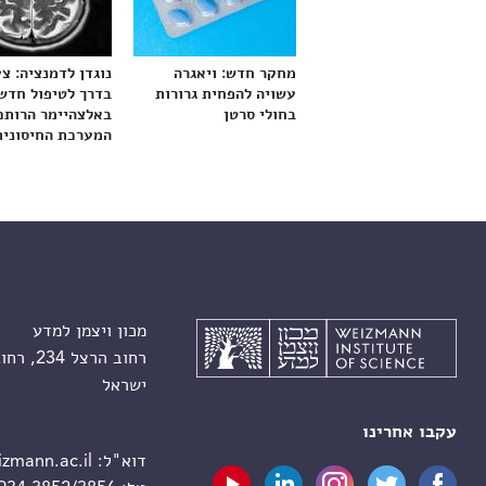
מחקר חדש: ויאגרה
נוגדן לדמנציה: צ
עשויה להפחית גרורות
בדרך לטיפול חדש
בחולי סרטן
באלצהיימר הרותם
המערכת החיסונית
מכון ויצמן למדע
רחוב הרצל 234, רחובות 7610001
ישראל
עקבו אחרינו
דוא"ל:
zmann.ac.il