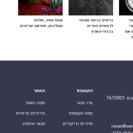
עד
כרטיס כניסה מגנטי
צמח אחד, שלוש
ני
לראשית החיים
ממלכות, חמישה טריפים
 את
בכדור-הארץ
הקמפוס
האתר
צרו קשר
מפת האתר
מפת הקמפוס
מדיניות פרטיות
סיורים וביקורים
תנאי שימוש
news@wei