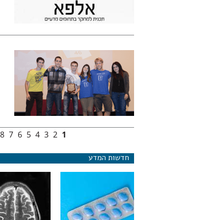
8
7
6
5
4
3
2
1
עמודים
חדשות המדע