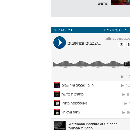
טריפים
פודקאסטים
ראה הכל >