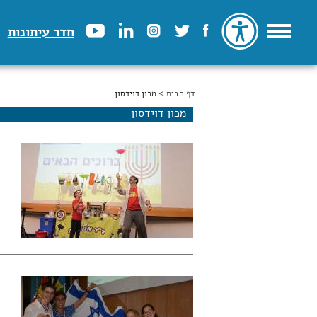
חדר עיתונות
דף הבית
הינך נמצא כאן
> מכון דוידסון
מכון דוידסון