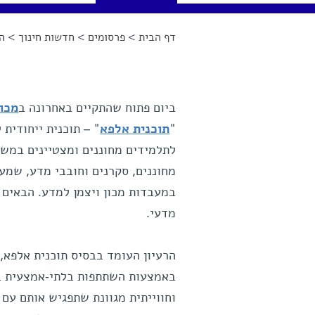
דף הבית
>
פרסומים
>
חדשות חינוך
> המ
הינך נמצא כאן
ביום פתוח שהתקיים באחרונה ב
מכו
"
תוכנית אלפא
" – תוכנית ייחודית
לתלמידים מחוננים ומצטיינים במשרד
מחוננים, סקרנים וחובבי מדע, שמע
במעבדות מכון ויצמן למדע. הבאים 
מדעי.
הרעיון העומד בבסיס תוכנית אלפא, 
באמצעות השתתפות בלתי-אמצעית במ
וחווייתית מגוונת שתפגיש אותם עם