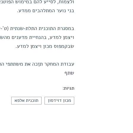
ולצמוח, לסייע להם במימוש הפוטנצ
בני נוער המתלהבים ממדע.
במסגרת התוכנית התלת-שנתית (ט'-
ויצמן למדע, בהנחיית מדענים מהשו
שבקמפוס מכון ויצמן למדע.
עבודת המחקר תזַכה את משתתפי התו
שתף
תגיות:
מכון דוידסון
תוכנית אלפא