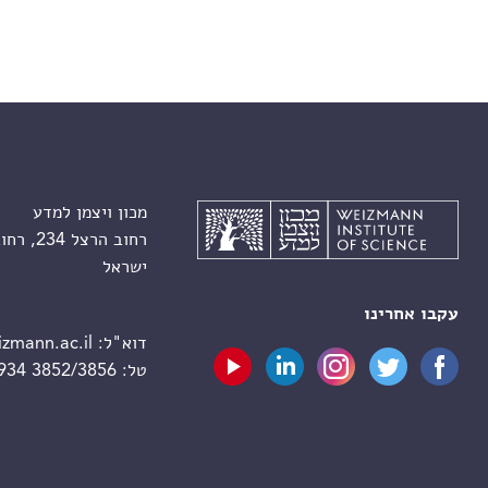
מכון ויצמן למדע
רחוב הרצל 234, רחובות 7610001
ישראל
עקבו אחרינו
דוא"ל:
zmann.ac.il
טל:
 934 3852/3856