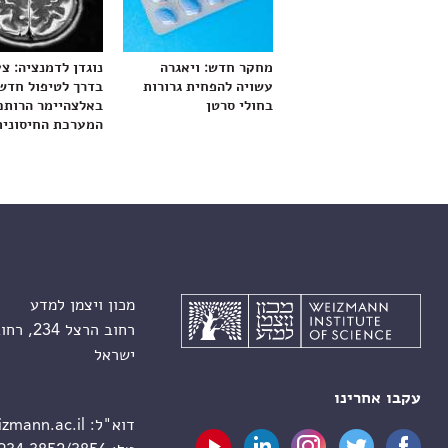
מחקר חדש: ויאגרה
נוגדן לדמנציה: צ
עשויה להפחית גרורות
בדרך לטיפול חדש
בחולי סרטן
באלצהיימר הרותם
המערכת החיסונית
מכון ויצמן למדע
רחוב הרצל 234, רחובות 7610001
ישראל
עקבו אחרינו
דוא"ל:
zmann.ac.il