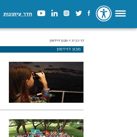
חדר עיתונות
דף הבית
הינך נמצא כאן
> מכון דוידסון
מכון דוידסון