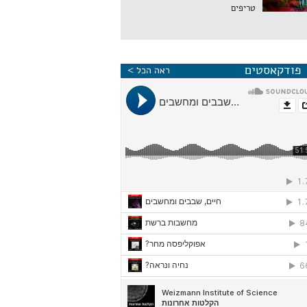
טריפים
פודקאסטים
ראה הכל >