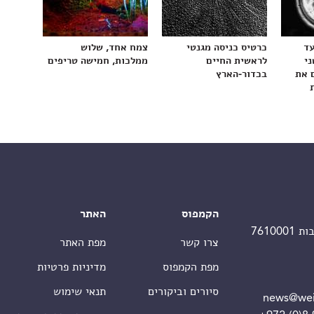
עד
כרטיס כניסה מגנטי
צמח אחד, שלוש
ני
לראשית החיים
ממלכות, חמישה טריפים
 את
בכדור-הארץ
הקמפוס
האתר
צרו קשר
מפת האתר
מפת הקמפוס
מדיניות פרטיות
סיורים וביקורים
תנאי שימוש
news@wei