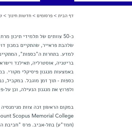
דף הבית
>
פרסומים
>
חדשות חינוך
> טו
הינך נמצא כאן
כ-50 צוותים של תלמידי תיכון 
שלהבת פראייר, שהתקיים במכון דויד
בריטניה, אוסטרליה, תאילנד וישרא
באמצעות מנגנון פיסיקלי מקורי. 
כספות - תוך זמן מוגבל. במקביל, 
ולפרוץ את מנגנון הנעילה, וכן על-פ
במקום הראשון זכה צוות מגימנסיה ו
(חמד"ע) בתל-אביב. פרס "חביבת ה