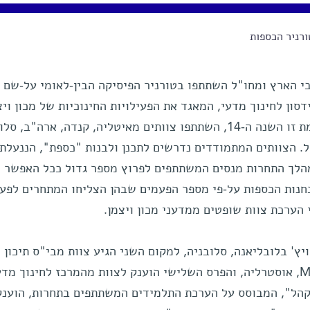
רניר הכספות
מרחבי הארץ ומחו"ל השתתפו בטורניר הפיסיקה הבין-לאומי על-שם
סון לחינוך מדעי, המאגד את הפעילויות החינוכיות של מכון ויצ
למדע. בתחרות ה"כספות", המתקיימת זו השנה ה-14, השתתפו צוותים מאיטליה, קנדה, ארה"ב,
ל. הצוותים המתמודדים נדרשים לתכנן ולבנות "כספת", הננעלת
במהלך התחרות מנסים המשתתפים לפרוץ מספר גדול ככל האפשר 
נבחנות הכספות על-פי מספר הפעמים שבהן הצליחו המתחרים לפע
י הערכת צוות שופטים ממדעני מכון ויצמן.
יץ' בלובליאנה, סלובניה, למקום השני הגיע צוות מבי"ס תיכון
Mount Scopus Memorial College, אוסטרליה, והפרס השלישי הוענק לצוות מהמרכז לחינוך מד
קהל", המבוסס על הערכת התלמידים המשתתפים בתחרות, הוענק