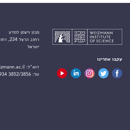
מכון ויצמן למדע
רחוב הרצל 234, רחובות 7610001
ישראל
עקבו אחרינו
דוא"ל:
zmann.ac.il
טל:
 934 3852/3856