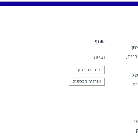
שתף
מן
 סלובניה,
תגיות
מכון דוידסון
של
טורניר הכספות
נח
עי