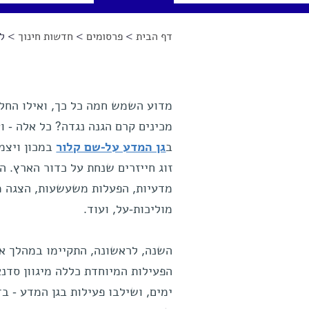
דף הבית
>
פרסומים
>
חדשות חינוך
> לע
הינך נמצא כאן
מדוע השמש חמה כל כך, ואילו החלל
מכינים קרם הגנה נגדה? כל אלה - 
ב
גן המדע על-שם קלור
במכון ויצמ
זוג חייזרים שנחת על כדור הארץ. ה
מדעיות, הפעלות משעשעות, הצגה מד
מוליכות-על, ועוד.
ימים, ושילבו פעילות בגן המדע - ב