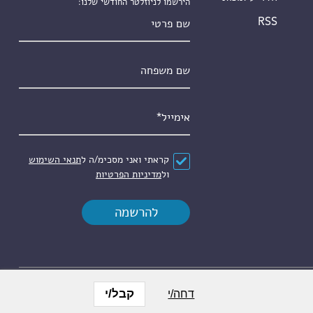
הירשמו לניוזלטר החודשי שלנו:
שם פרטי
RSS
שם משפחה
אימייל
*
הסכם
*
קראתי ואני מסכימ/ה ל
תנאי השימוש
ול
מדיניות הפרטיות
קבל/י
דחה/י