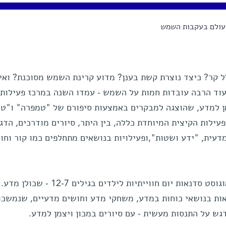
ולם בעקבות השמש
 קר? כיצד נוצרת קשת בענן? מדוע קרינת השמש מסוכנת? ואי
ועוד הרבה עובדות חמות על השמש - עמדו השנה במרכז פעילות 
ן למדע, שהוצגה למבקרים באמצעות סיפורם של "טמפרה" ו"טו
פעילות הקיצית המיוחדת כללה, בין היתר, סיורים מודרכים, הדג
עית, "ידע ושטות",ופעילויות בנושאים מתחלפים כמו קור וחום
השנה, לראשונה, התקיימו במהלך אוגוסט סדנאות יום חווייתיות לילדים בגילים 12-7 - שכולן מדע.
דגש על התנסות מעשית - עם סיורים במכון ויצמן למדע.