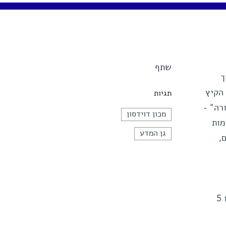
שתף
ך
הקיץ
תגיות
רה" -
מכון דוידסון
מות
גן המדע
,
הפעילות המיוחדת כללה מיגוון סדנאות בנושאי כוחות במדע, משחקי מדע וחושים מדעיים, שנמשכו 5