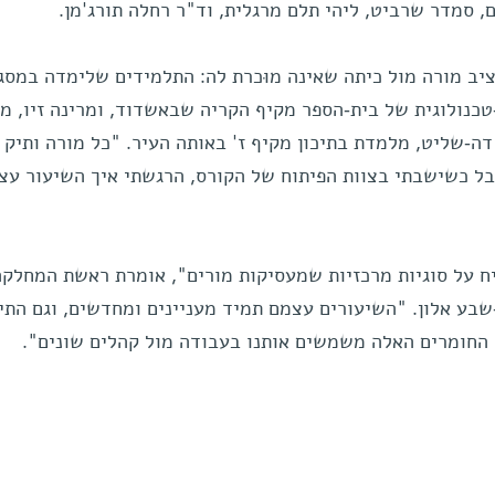
ם, סמדר שרביט, ליהי תלם מרגלית, וד"ר רחלה תורג'מן.
יב מורה מול כיתה שאינה מוּכרת לה: התלמידים שלימדה במסג
כנולוגית של בית-הספר מקיף הקריה שבאשדוד, ומרינה זיו, מו
שנה וזוכת פרס דה-שליט, מלמדת בתיכון מקיף ז' באותה העיר. "כל מורה ותיק
אבל כשישבתי בצוות הפיתוח של הקורס, הרגשתי איך השיעור עצ
ח על סוגיות מרכזיות שמעסיקות מורים", אומרת ראשת המחלקה
שבע אלון. "השיעורים עצמם תמיד מעניינים ומחדשים, וגם התי
 החומרים האלה משמשים אותנו בעבודה מול קהלים שונים".