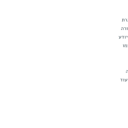
רת
רה
 יודע
מו
עוד