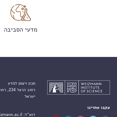
מדעי הסביבה
מכון ויצמן למדע
רחוב הרצל 234, רחובות 7610001
ישראל
עקבו אחרינו
דוא"ל:
zmann.ac.il