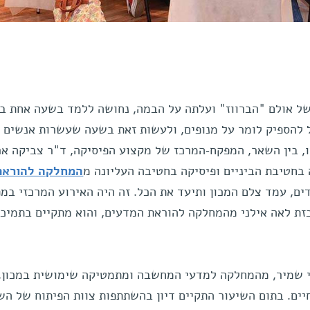
 של אולם "הברווז" ועלתה על הבמה, נחושה ללמד בשעה אחת ב
 להספיק לומר על מנופים, ולעשות זאת בשעה שעשרות אנשים 
, בין השאר, המפקח-המרכז של מקצוע הפיסיקה, ד"ר צביקה אר
 בחטיבת הביניים ופיסיקה בחטיבה העליונה מ
המחלקה להוראת
ים, עמד צלם המכון ותיעד את הכל. זה היה האירוע המרכזי במ
כזת לאה אילני מהמחלקה להוראת המדעים, והוא מתקיים בתמיכת
די שמיר, מהמחלקה למדעי המחשבה ומתמטיקה שימושית במכון,
ים. בתום השיעור התקיים דיון בהשתתפות צוות הפיתוח של השי