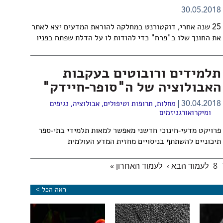
30.05.2018
25 שנה אחרי, דוקטורנט במחלקה להוראת המדעים יצא לאתר
את החונך שלו ב"פרח" כדי להודות לו על הדלת שפתח בפניו
תלמידים ורובוטים בעקבות
האבולוציה של ה"סופר-חיידק"
30.04.2018
מחלות, תרופות וטיפולים
,
אבולוציה
,
נגיפים
ומיקרואורגניזמים
פרויקט מדעי-חינוכי חדשני מאפשר למאות תלמידי בתי-ספר
תיכוניים להשתתף בניסויים מחזית המדע העולמית
8
לעמוד הבא ›
לעמוד האחרון »
ראה הכל >