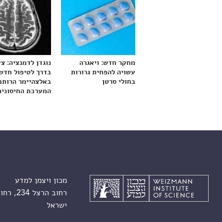
מחקר חדש: ויאגרה
נוגדן לדמנציה: צ
עשויה להפחית גרורות
בדרך לטיפול חדש
בחולי סרטן
באלצהיימר הרותם
המערכת החיסונית
מכון ויצמן למדע
רחוב הרצל 234, רחובות 7610001
ישראל