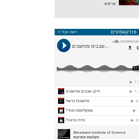
טריפים
פודקאסטים
ראה הכל >