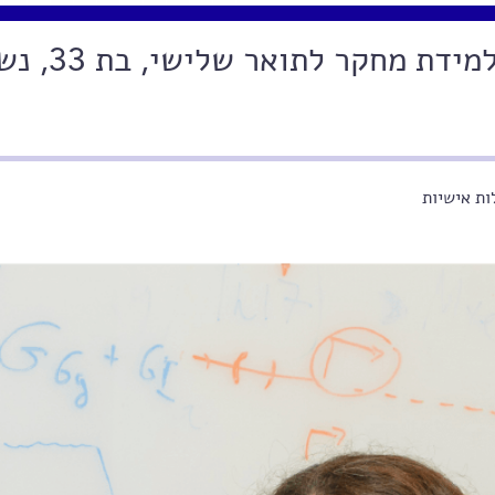
ליאת ינקלביץ-קרן, תלמידת מח
ת אישיות