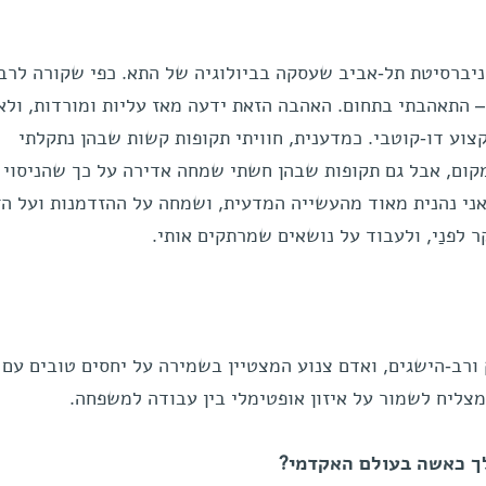
יברסיטת תל-אביב שעסקה בביולוגיה של התא. כפי שקורה לרב
 התאהבתי בתחום. האהבה הזאת ידעה מאז עליות ומורדות, ולא
וע דו-קוטבי. כמדענית, חוויתי תקופות קשות שבהן נתקלתי
קום, אבל גם תקופות שבהן חשתי שמחה אדירה על כך שהניסוי 
 אני נהנית מאוד מהעשייה המדעית, ושמחה על ההזדמנות ועל הז
 לפנַי, ולעבוד על נושאים שמרתקים אותי.
 ורב-הישגים, ואדם צנוע המצטיין בשמירה על יחסים טובים עם
מצליח לשמור על איזון אופטימלי בין עבודה למשפחה.
ך כאשה בעולם האקדמי?