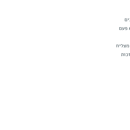
ים
 פעם
מצליח
כות