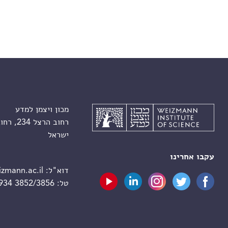
מכון ויצמן למדע
רחוב הרצל 234, רחובות 7610001
ישראל
עקבו אחרינו
דוא"ל:
zmann.ac.il
טל:
 934 3852/3856