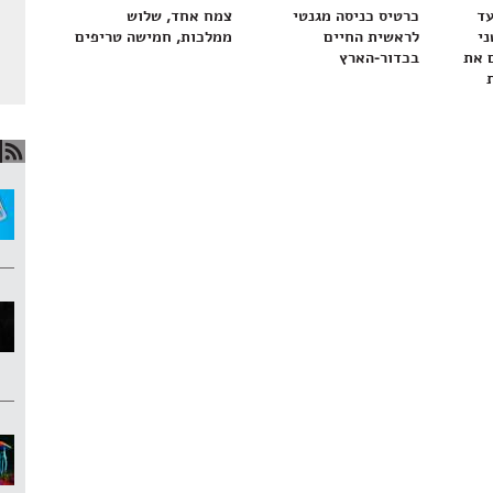
עד
כרטיס כניסה מגנטי
צמח אחד, שלוש
ני
לראשית החיים
ממלכות, חמישה טריפים
 את
בכדור-הארץ