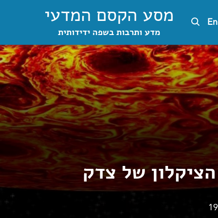
מסע הקסם המדעי
En
מדע ותרבות בשפה ידידותית
הציקלון של צדק
19