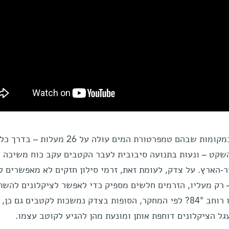
בכדור-הארץ סופות ציקלון נוצרות במקומות שבהם טמפרטורת המים עולה על 26 מעלות – ב
השקט – ונעות בתנועה סיבובית לעבר הקטבים עקב כוח משיכה
-הארץ. על צדק, לעומת זאת, זרמי סילון חזקים לא מאפשרים ל
ה להתגבש מתחת לקו רוחב 60° – רק מעליו, הזרמים חלשים מספיק כדי לאפשר לציקלונים לה
מה גורם לסופות בצדק להתייצב בקו רוחב 84°? לפי המחקר, הסופות בצדק נמשכות לקטבים גם כ
 הציקלונים דוחפת אותן ומונעת מהן להגיע לקוטב עצמו.