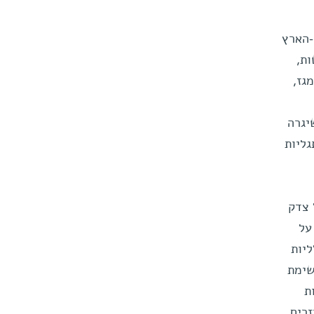
-הארץ
ות,
גז,
יגרה
 התגליות
 של צדק
על
יות
שימת
ת
 סיבובים חוזרים