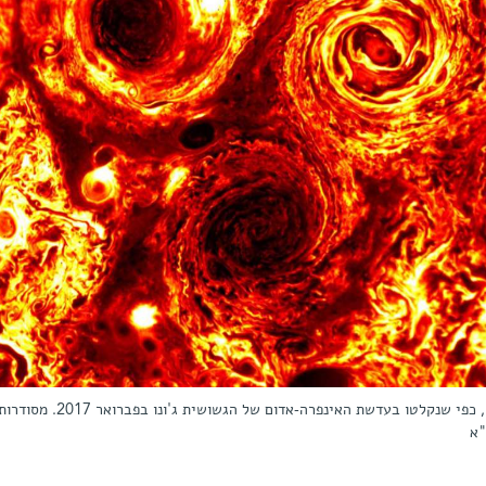
שש סופות ציקלון בקוטב הדרומי של צדק, כפי שנקלטו בעדשת האינפרה-אדום של הגשושית ג'ונו בפברואר 2017. מסו
"א