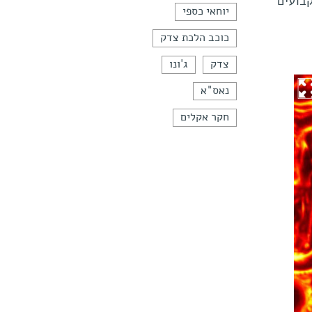
בועים
יוחאי כספי
כוכב הלכת צדק
צדק
ג'ונו
נאס"א
חקר אקלים