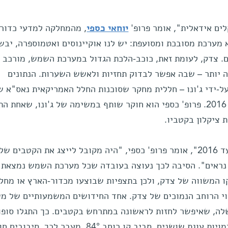
ם אידאלית", אומר פרופ'
יוחאי כספי
, מהמחלקה למדעי כדור
 מערכת מסובכת ומסועפת: יש לנו אוקיינוסים ואטמוספרה, יבש
דם. צדק, לעומת זאת, כוכב-הלכת הגדול במערכת השמש, מורכב מ
 יותר – שבה אפשר לבדוק תחזיות ולאשש השערות. הנתונים
-ידי ג'ונו – חללית מחקר שסוכנות החלל האמריקאית נאס"א ש
לחלל ב-2011 ומקיפה את צדק מאז 2016. פרופ' כספי הוא חוקר שותף במשימה של ג'ונו, שאחת
 ציקלון בקטביו.
"אם מסתכלים על תמונות של צדק עד 2016", אומר פרופ' כספי, "היה מקובל לייצג את הקטבים
ם נראים". הסיבה לכך נעוצה בעובדה שכל מערכת השמש נמצאת 
ו המשווה של צדק, ולכן בתצפיות שבוצעו מכדור-הארץ או מחלל
ווי הרוחב הנמוכים של צדק. אחד החידושים המשמעותיים של מ
 שלה, שאיפשר לחזות לראשונה במתרחש בקטבים. כך התגלו סופו
ציקלון אדירות, מסודרות להפליא ודמויות עוגת שושנים, סביב קו רוחב 84°. מעבר לכך,