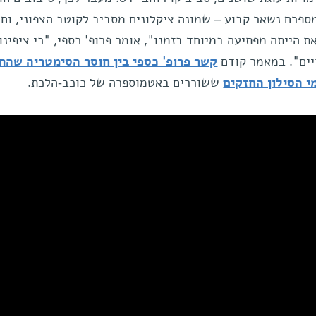
מספרם נשאר קבוע – שמונה ציקלונים מסביב לקוטב הצפוני, וח
 הייתה מפתיעה במיוחד בזמנו", אומר פרופ' כספי, "כי ציפינו
יים". במאמר קודם
קשר פרופ' כספי בין חוסר הסימטריה שהת
 הסילון החזקים
ששוררים באטמוספרה של כוכב-הלכת.