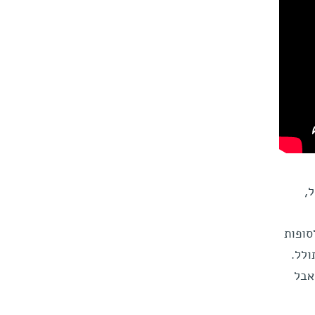
דרך כלל,
סופות
שתולל.
ן, אבל