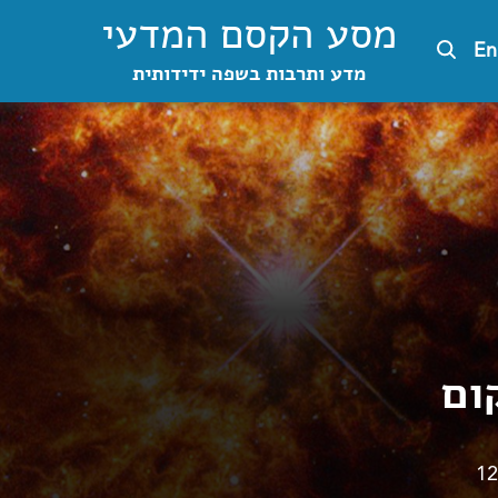
מסע הקסם המדעי
En
מדע ותרבות בשפה ידידותית
ום
12