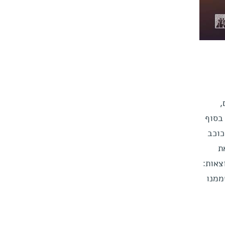
,
 בסוף
כוכב
ת
צאות:
ממנו