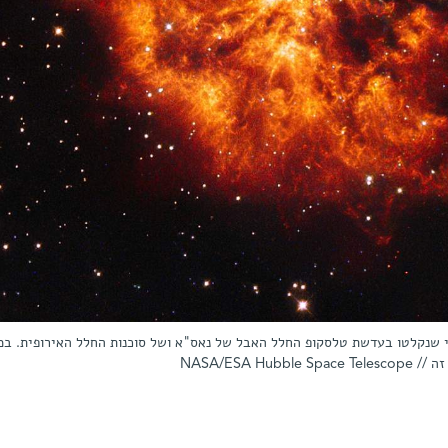
פי שנקלטו בעדשת טלסקופ החלל האבל של נאס"א ושל סוכנות החלל האירופית. ב
NASA/ESA 