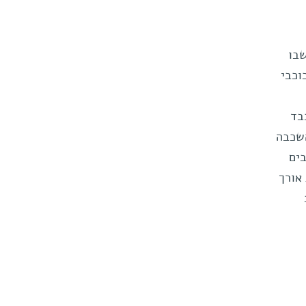
 שבו
וכבי
בד
השכבה
בים
אורך