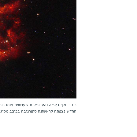
כוכב וולף-ראייה והערפילית שעוטפת אותו כ
החדש נצפתה לראשונה סופרנובה בכוכב מסוג זה // Hubble Space Telescope