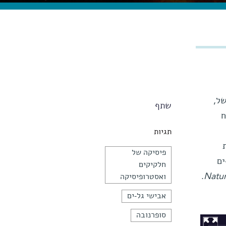
של,
שתף
ח
תגיות
פיסיקה של
ים
חלקיקים
.
Natu
ואסטרופיסיקה
אבישי גל-ים
סופרנובה