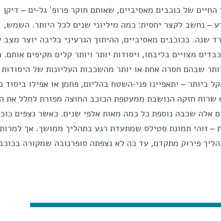
 החיים של כוכבים מאסיביים, שאותם חוקר פרופ' גל-ים – דיקן
ע – נחשב לקצר יחסית: כמה מיליוני שנים לכל היותר. השמש,
צפויה לחיות כ-10 מיליארד שנה. בכוכבים מאסיביים, ההיתוך הגרעיני בליבה יוצר מצב
דים מצויים בליבתו, ויסודות יותר ויותר קלים מקיפים אותם. כ
יותר שבהם חסרה אחת או יותר מהשכבות העליונות של היסודות
ל ביותר – יתאפיינו פני-השטח בהליום, פחמן או אפילו ביסוד כ
א שרוח חזקה הנושבת ממעטפת הכוכב החוצה מפזרת לחלל את 
ים אלה שכבה נוספת כל כמה מאות אלפי שנים. כאשר נצפים כוכ
 – זוהי תמונת סטילס שמתעדת רגע בתהליך ממושך. אך למרות 
הליך פירוק מתקדם, עד כה לא נצפתה סופרנובה שמקורה בכוכב