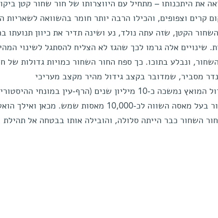
ה את היתכנותו – מתחיל עם היווצרותו של חור שחור קטן ביקו
ום קרים וצפופים, והכילו הרבה יותר חומר בהשוואה לשאריות הג
השחור הקטן, שזה עתה נולד, נע ושינה תדיר את כיוון תנועתו 
. שינויים אלה גרמו לכך שהגז לא הצליח להסתגל לשינוי המהי
שחור, ונבלע בתוכו. כך ספח החור השחור כמויות גדולות של ח
נדר מסביר, שמדובר בקצב גידול מהיר מקצב מעריכי
(סופרא-אקספוננציאלי). תקופת הגידול המואץ נמשכה כ-10 מיליון שנים (הרף-עין במונחי הה
היקום), ובסופה כבר היה החור השחור בעל מאסה השווה לכ-10,000 מאסות שמש. מכאן ואילך הו
חור השחור כבר הייתה סלולה, והובילה אותו בבטחה אל תהילת