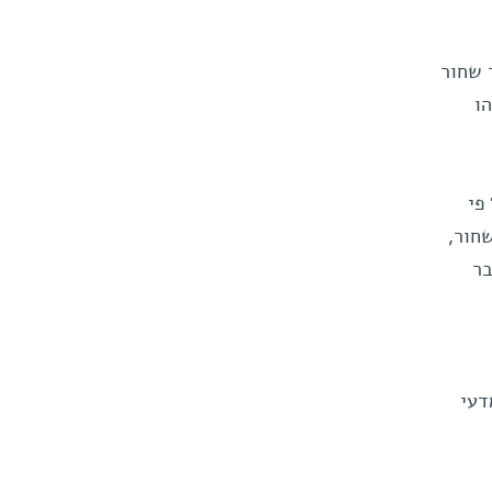
 שחור
ו
פי
חור,
בר
דעי