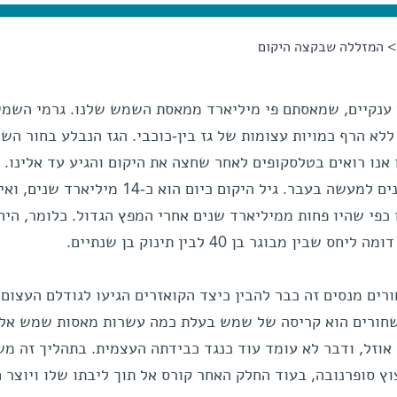
 המזללה שבקצה היקום
ם ענקיים, שמאסתם פי מיליארד ממאסת השמש שלנו. גרמי השמי
ללא הרף כמויות עצומות של גז בין-כוכבי. הגז הנבלע בחור השח
אנו רואים בטלסקופים לאחר שחצה את היקום והגיע עד אלינו. ל
כשאנו מבחינים בקואזר, אנו מתבוננים למעשה בעבר. גיל היקום כיום הוא כ-14 מיליארד שנ
ו כפי שהיו פחות ממיליארד שנים אחרי המפץ הגדול. כלומר, היח
ן מבוגר בן 40 לבין תינוק בן שנתיים.
ים מנסים זה כבר להבין כיצד הקואזרים הגיעו לגודלם העצום.
ם שחורים הוא קריסה של שמש בעלת כמה עשרות מאסות שמש אל 
וזל, ודבר לא עומד עוד כנגד כבידתה העצמית. בתהליך זה מש
ץ סופרנובה, בעוד החלק האחר קורס אל תוך ליבתו שלו ויוצר ח