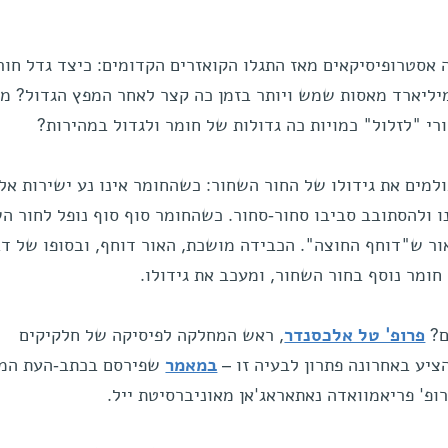
אסטרופיסיקאים מאז התגלו הקואזרים הקדומים: כיצד גדל חור
יליארד מאסות שמש ויותר בזמן כה קצר לאחר המפץ הגדול? מה
י "לזלול" כמויות כה גדולות של חומר ולגדול במהירות?
למים את גידולו של החור השחור: כשהחומר אינו נע ישירות אל 
ו ולהסתובב סביבו סחור-סחור. כשהחומר סוף סוף נופל לחור הש
ור ש"דוחף החוצה". הכבידה מושכת, האור דוחף, ובסופו של ד
חומר נוסף בחור השחור, ומעכב את גידולו.
ם?
פרופ' טל אלכסנדר
, ראש המחלקה לפיסיקה של חלקיקים
ציע באחרונה פתרון לבעיה זו –
במאמר
שפירסם בכתב-העת המ