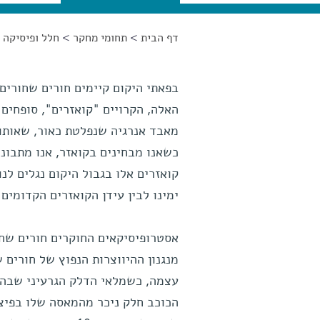
דף הבית
>
תחומי מחקר
>
חלל ופיסיקה
>
הינך נמצא כאן
בפאתי היקום קיימים חורים שחורי
האלה, הקרויים "קואזרים", סופחים 
מאבד אנרגיה שנפלטת כאור, שאותו 
קואזרים אלו בגבול היקום נגלים לנ
ימינו לבין עידן הקואזרים הקדומים דומה ליחס שבי
אסטרופיסיקאים החוקרים חורים שחור
מנגנון ההיווצרות הנפוץ של חורי
עצמה, כשמלאי הדלק הגרעיני שבה א
הכוכב חלק ניכר מהמאסה שלו בפיצו