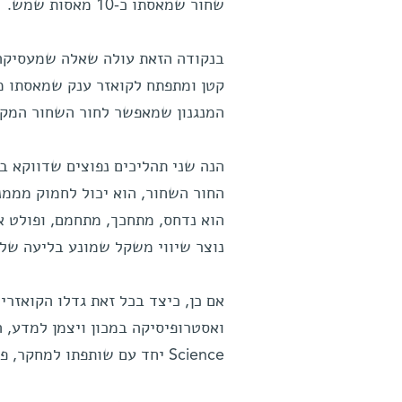
שחור שמאסתו כ-10 מאסות שמש.
בנקודה הזאת עולה שאלה שמעסיקה 
קטן ומתפתח לקואזר ענק שמאסתו מ
המנגנון שמאפשר לחור השחור המקור
הנה שני תהליכים נפוצים שדווקא בו
החור השחור, הוא יכול לחמוק מממנ
הוא נדחס, מתחכך, מתחמם, ופולט א
נוצר שיווי משקל שמונע בליעה של 
אם כן, כיצד בכל זאת גדלו הקואזרי
ואסטרופיסיקה במכון ויצמן למדע, ה
Science יחד עם שותפתו למחקר, פרופ' פריאמוואדה נאתאראג'אן מאוניברסיטת ייל.