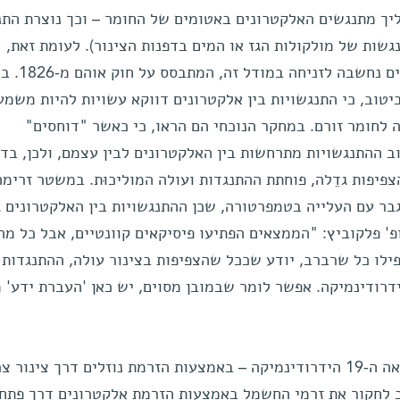
יך מתנגשים האלקטרונים באטומים של החומר – וכך נוצרת התנ
שות של מולקולות הגז או המים בדפנות הצינור). לעומת זאת,
התנגשות של אלקטרונים באלקטרונים 
ביטוב, כי התנגשויות בין אלקטרונים דווקא עשויות להיות משמע
 לחומר זורם. במחקר הנוכחי הם הראו, כי כאשר "דוחסים"
ב ההתנגשויות מתרחשות בין האלקטרונים לבין עצמם, ולכן, בד
צפיפות גדֵלה, פוחתת ההתנגדות ועולה המוליכוּת. במשטר זרימה
גבר עם העלייה בטמפרטורה, שכן ההתנגשויות בין האלקטרונים ג
פ' פלקוביץ: "הממצאים הפתיעו פיסיקאים קוונטיים, אבל כל מה
ילו כל שרברב, יודע שככל שהצפיפות בצינור עולה, ההתנגדות 
דרודינמיקה. אפשר לומר שבמובן מסוים, יש כאן 'העברת ידע' 
בדומה לאופן שבו חקרו מדענים במאה ה-19 הידרודינמיקה – באמצעות הזרמת נוזלים דרך צינור צ
וב לחקור את זרמי החשמל באמצעות הזרמת אלקטרונים דרך פתח