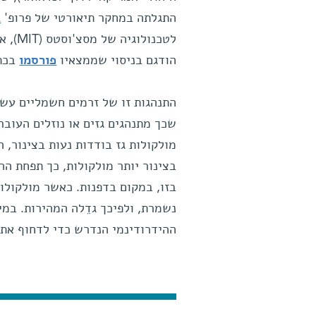
התגלתה במחקר תיאורטי של פרופ'
ג
לטכנולוגיה של מסצ'וסטס (MIT), אשר
הודגם בניסוי שממצאיו
פורסמו
בכת
שכך מתנהגים גזים או נוזלים העוב
מולקולות גז בודדות נעות בצינור, 
בצינור יותר מולקולות, כך תפחת הה
בזו, במקום בדפנות. כאשר מולקולות
נשמרת, ולפיכך גדֵלה המהירות. במי
ההידרודינמי הנדרש כדי לדחוף את 