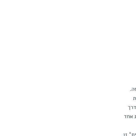
ה.
ת
דרך
 אחד
ת" זו