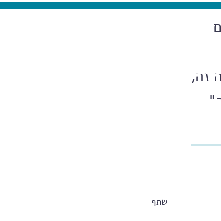
ם
 זה,
"
שתף