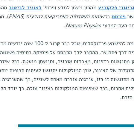
ריגורי פלקוביץ
ממכון ויצמן למדע ופרופ'
לאוניד לביטוב
מהמכ
פורסם
ב
רשומות האקדמיה האמריקאית למדעים
(
PNAS
). מ
ב-העת המדעי
Nature Physics
.
התנהגות זו של זרמים חשמליים עשויה להישמע פרדוקסלית, אבל כבר קרוב ל-100
רים דרך פתח צר. ההסבר לכך מתבסס על פיסיקה בסיסית פשוטה
הן מתנגשות בדפנות, מאבדות אנרגיה, ותנועתן מואטת. ככל שיזר
תנגדות של הצינור, שכן המולקולות יתנגשו לעיתים תכופות יותר 
 מתנגשות זו בזו, אנרגיה עוברת מאחת לשנייה, כך שהאנרגיה 
לים אחרות, ככל שצפיפות המולקולות בצינור עולה, כך יורד הל
הזרם.