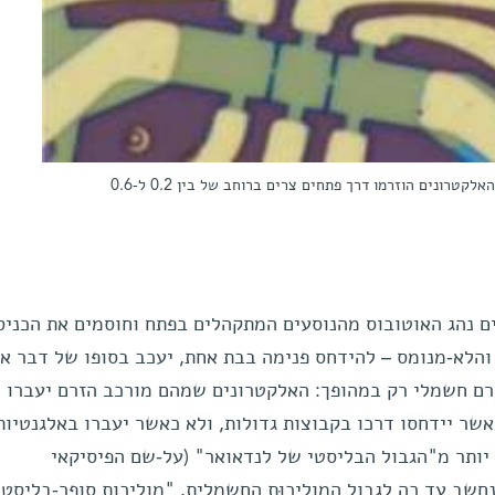
התקן המורכב משכבות דקות של החומר גרפן. האלקטרונים הוזרמו דרך פתחים צרים ברוחב של בין 0.2 ל-0.6
ם נהג האוטובוס מהנוסעים המתקהלים בפתח וחוסמים את הכניס
– והלא-מנומס – להידחס פנימה בבת אחת, יעכב בסופו של דבר א
 זרם חשמלי רק במהופך: האלקטרונים שמהם מורכב הזרם יעברו 
אשר יידחסו דרכו בקבוצות גדולות, ולא כאשר יעברו באלגנטיות
 יותר מ"הגבול הבליסטי של לנדאואר" (על-שם הפיסיקאי
חשב עד כה לגבול המוליכוּת החשמלית. "מוליכות סופר-בליסטי