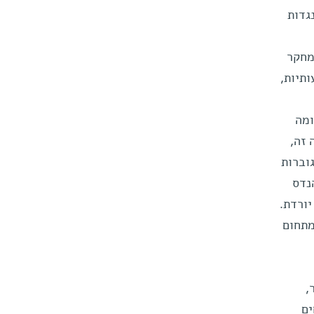
גדות
נחשבה לזניחה במודל זה, המתבסס על חוק אוהם מ-1826. במחקר
ותיות,
ומה
 זה,
וברות
נדס
יורדת.
מתחום
ר,
ים