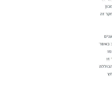
ון
חקר זה
 שנה יודעים מדענים
: כאשר
מו
זו
הכוללת
חץ