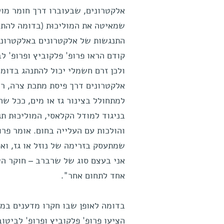
אלקטרונים, שבעוברו דרך חומר מול
שמאיטה את המוליכוּת (בדומה להתנג
קודם הראו פרופ' פלקוביץ ופרופ' ל
ולכן זרם חשמלי יכול להתנהג בדומה
אלקטרונים דרך פיסת מתכת צרה, רו
למתחולל בצינור גז או מים, ככל שה
בניגוד למודל הקלאסי, המוליכוּת ת
והולכות עם העלייה בחום. אומר פרו
שמתעסק בזרימה של נוזל או גז, ואפ
אני בעצם סוג של שרברב – חוקר הי
אחד לתחום אחר".
הציעו פרופ' פלקוביץ ופרופ' לביט