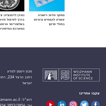
מחקר חדש: ויאגרה
נוגדן לדמנציה: צ
עשויה להפחית גרורות
בדרך לטיפול חדש
בחולי סרטן
באלצהיימר הרותם
המערכת החיסונית
מכון ויצמן למדע
רחוב הרצל 234, רחובות 7610001
ישראל
עקבו אחרינו
דוא"ל:
zmann.ac.il
טל:
 934 3852/3856