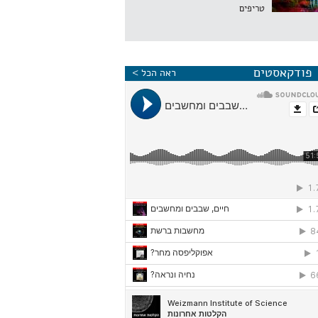
טריפים
פודקאסטים
ראה הכל >