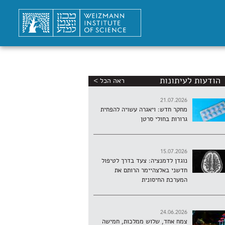
הודעות לעיתונות
ראה הכל >
21.07.2026
מחקר חדש: ויאגרה עשויה להפחית
גרורות בחולי סרטן
15.07.2026
נוגדן לדמנציה: צעד בדרך לטיפול
חדשני באלצהיימר הרותם את
המערכת החיסונית
24.06.2026
צמח אחד, שלוש ממלכות, חמישה