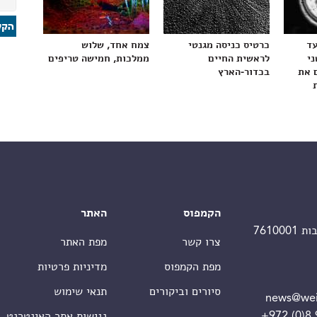
עד
כרטיס כניסה מגנטי
צמח אחד, שלוש
ני
לראשית החיים
ממלכות, חמישה טריפים
 את
בכדור-הארץ
הקמפוס
האתר
צרו קשר
מפת האתר
מפת הקמפוס
מדיניות פרטיות
סיורים וביקורים
תנאי שימוש
news@wei
+972 (0)8