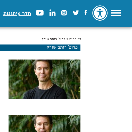
חדר עיתונות
דף הבית
הינך נמצא כאן
> פרופ' רותם שורק
פרופ' רותם שורק