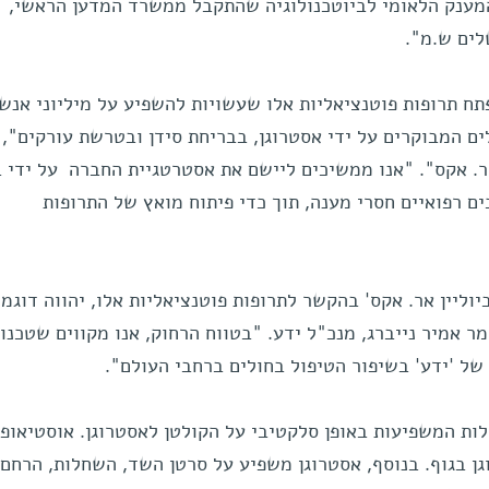
המענק הלאומי לביוטכנולוגיה שהתקבל ממשרד המדען הראשי,
לים ש.מ".
ח תרופות פוטנציאליות אלו שעשויות להשפיע על מיליוני אנש
ים המבוקרים על ידי אסטרוגן, בבריחת סידן ובטרשת עורקים",
ר. אקס". "אנו ממשיכים ליישם את אסטרטגיית החברה על ידי ב
ם רפואיים חסרי מענה, תוך כדי פיתוח מואץ של התרופות
וליין אר. אקס' בהקשר לתרופות פוטנציאליות אלו, יהווה דוגמ
 אמיר נייברג, מנכ"ל ידע. "בטווח הרחוק, אנו מקווים שטכנול
 של 'ידע' בשיפור הטיפול בחולים ברחבי העולם".
מולקולות המשפיעות באופן סלקטיבי על הקולטן לאסטרוגן. אוסטיאופו
ן בגוף. בנוסף, אסטרוגן משפיע על סרטן השד, השחלות, הרחם 