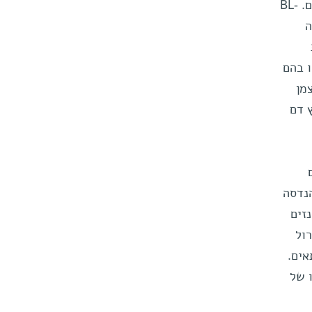
הרחם. BL-3040 הוא תרכובת כימית חדשה המבוססת על חומרים דמויי אסטרוגנים המופקים מצמחים. BL-
ה
את
ו בהם
צמן
ץ דם
נדסה
זים
ת (הכולסטרול
אים.
ופו של