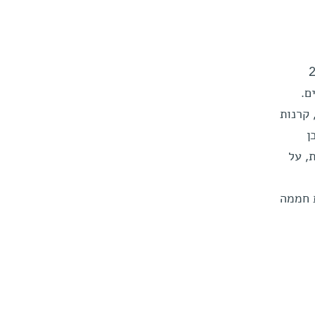
כתבי אופציה בסך של כ-211
ם.
ע, קרנות
13 תרופות, אשר 3 מתוכן
, על
ת חממה