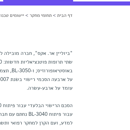
דף הבית
>
תחומי מחקר
>
יישומים טכנול
הינך נמצא כאן
"ביוליין אר. אקס", חברה מובילה ל
באוסטיאו
עומד על ארבע-עשרה.
עבור פיתוח -3040
למדע, ועם הקרן למחקר רפואי ותשת