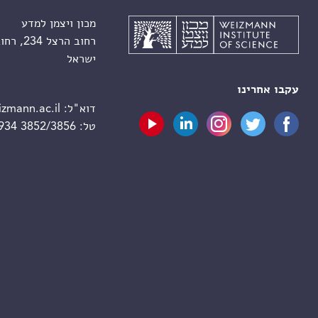
מכון ויצמן למדע
רחוב הרצל 234, רחובות 7610001
ישראל
עקבו אחרינו
דוא"ל:
zmann.ac.il
טל:
 934 3852/3856