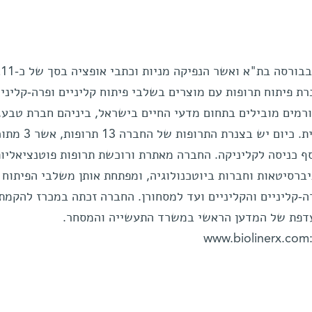
חברת "ביוליין אר. אקס", הנסחרת בבורסה בת"א ואשר הנפיקה מניות ו
ת פיתוח תרופות עם מוצרים בשלבי פיתוח קליניים ופרה-קליניי
 בשנת 2003 על ידי גורמים מובילים בתחום מדעי החיים בישראל, ביניהם חברת טב
הון הסיכון גיזה ופיטנגו וחברת הדסית. כיום יש בצנרת התרופות של החברה 
סף כניסה לקליניקה. החברה מאתרת ורוכשת תרופות פוטנציאליות
יברסיטאות וחברות ביוטכנולוגיה, ומפתחת אותן משלבי הפיתוח
ה-קליניים והקליניים ועד למסחורן. החברה זכתה במכרז להקמ
ועדפת של המדען הראשי במשרד התעשייה והמסחר.