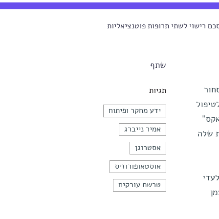
ם רישוי לשתי תרופות פוטנציאליות
שתף
חור
תגיות
ן ולטיפול
ידע מחקר ופיתוח
. אקס"
אמיר נייברג
ופות שלה
אסטרוגן
אוסטאופורוזיס
 הבלעדי
טרשת עורקים
מן