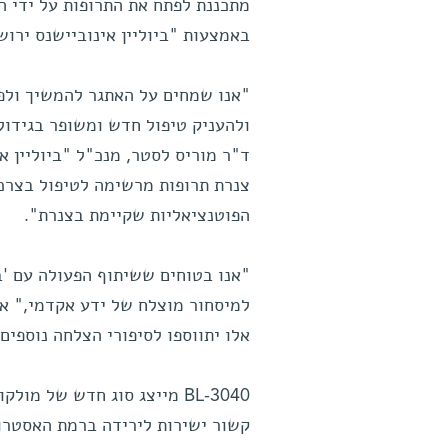
מתכננת לפתח את התרופות על ידי 
באמצעות "ביוליין אינוביישנס ירוש
"אנו שמחים על האתגר להמשיך ולפת
ולהעניק טיפול חדש ומשופר בגידול
ד"ר מוריס לסטר, מנכ"ל "ביוליין א
צנרת תרופות מרשימה לטיפול בצרכי
הפוטנציאליות שקיימת בצנרת".
"אנו בטוחים ששיתוף הפעולה עם 'בי
למיסחור מוצלח של ידע אקדמי," אמר
אלו יתווספו לסיפורי הצלחה נוספים
BL-3040 מייצג סוג חדש של 
קשור ישירות לירידה ברמת האסטרוג