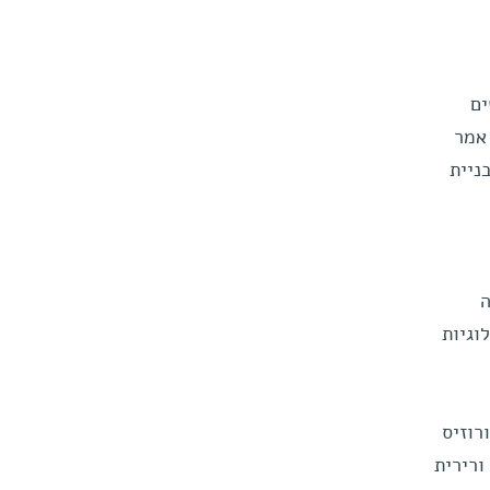
ים
 אמר
ניית
ה
וגיות
רוזיס
ורירית