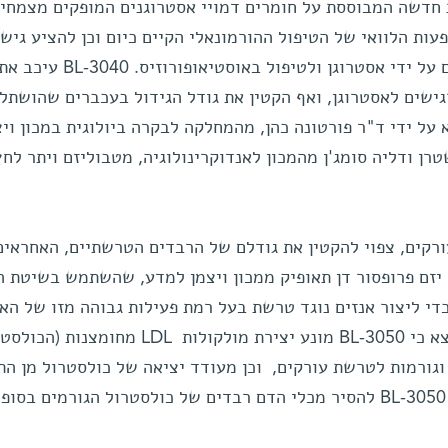
תופעות הלוואי של הטיפול ההורמונאלי הקיים כיום וכן להציע גיש
חדשנית לטיפול בגידולים המבוקרים על ידי אסטרוגן ולטיפול באוסטיאופורוזיס. BL-3040 עיכב 
גישים לאסטרוגן, ואף הקטין את גודל הגידול בעכברים שהושתל
 השחלות. BL-3040 הומצא על ידי ד"ר פורטונה כהן, מהמחלקה לבקרה ביולוגית במכון וי
טרן ודליה סומג'ן מהמכון לאנדוקרינולוגיה, מטבוליזם ויתר לח
שת עורקים, צפוי להקטין את גודלם של הרבדים הטרשתיים, האחראים
יזם פרופסור דן תאופיק ממכון ויצמן למדע, שהשתמש בשיטת ה
די ליצור אנזים נוגד טרשת בעל רמת פעילות גבוהה מזו של האנ
הטבעי. בניסויים בתרביות תאים נמצא כי BL-3050 מונע יצירת מולקולות LDL מחומצנו
וגורמות לטרשת עורקים, וכן מעודד יציאה של כולסטרול מן הת
תוצאות אלה מרמזות על יכולתו של BL-3050 להסיר מכלי הדם רבדים של כולסטרול הגורמים בס