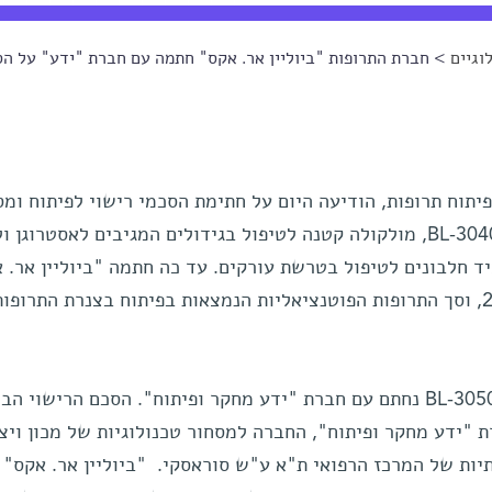
וגיים
> חברת התרופות "ביוליין אר. אקס" חתמה עם חברת "ידע" על הסכ
פיתוח תרופות, הודיעה היום על חתימת הסכמי רישוי לפיתוח ומס
שתי תרופות פוטנציאליות חדשות: BL-3040, מולקולה קטנה לטיפול בגידולים המגיבים לאסטרוג
פורוזיס; ו-BL-3050, תצמיד חלבונים לטיפול בטרשת עורקים. עד כה חתמה "ביוליין אר
על ארבעה הסכמי רישוי בשנת 2007, וסך התרופות הפוטנציאליות הנמצאות בפיתוח בצנרת התר
הסכם הרישוי הבלעדי עבור פיתוח BL-3050 נחתם עם חברת "ידע מחקר ופיתוח". הסכם הרישוי
BL נחתם עם חברת "ידע מחקר ופיתוח", החברה למסחור טכנולוגיות של מכון ויצ
יות של המרכז הרפואי ת"א ע"ש סוראסקי. "ביוליין אר. אקס"