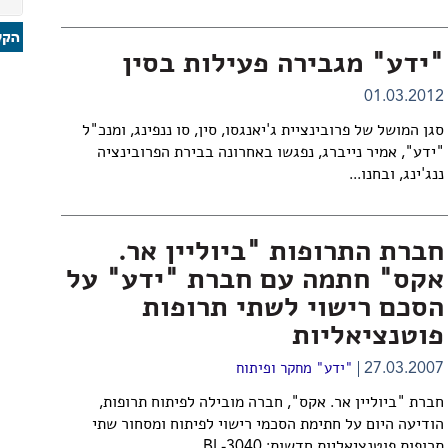
"ידע" מגבירה פעילות בסין
01.03.2012
סגן המושל של פרובינציית ג'יאנגסו, סין, סו ננפינג, ומנכ"ל
"ידע", אמיר נייברג, נפגשו באחרונה בבירת הפרובינציה
ננג'ינג, ובחנו...
חברת התרופות "ביוליין אר.
אקס" חתמה עם חברת "ידע" על
הסכם רישוי לשתי תרופות
פוטנציאליות
27.03.2007
"ידע" מחקר ופיתוח
חברת "ביוליין אר. אקס", חברה מובילה לפיתוח תרופות,
הודיעה היום על חתימת הסכמי רישוי לפיתוח ומסחור שתי
תרופות פוטנציאליות חדשות: BL-3040,...