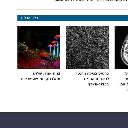
ראה הכל >
עד
כרטיס כניסה מגנטי
צמח אחד, שלוש
ני
לראשית החיים
ממלכות, חמישה טריפים
 את
בכדור-הארץ