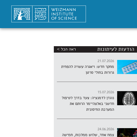
הודעות לעיתונות
ראה הכל >
21.07.2026
מחקר חדש: ויאגרה עשויה להפחית
גרורות בחולי סרטן
15.07.2026
נוגדן לדמנציה: צעד בדרך לטיפול
חדשני באלצהיימר הרותם את
המערכת החיסונית
24.06.2026
צמח אחד, שלוש ממלכות, חמישה