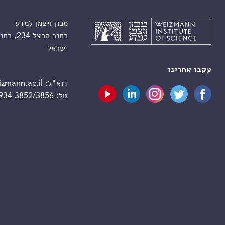
מכון ויצמן למדע
רחוב הרצל 234, רחובות 7610001
ישראל
עקבו אחרינו
דוא"ל:
zmann.ac.il
טל:
 934 3852/3856