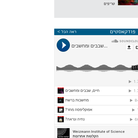
טריפים
פודקאסטים
ראה הכל >