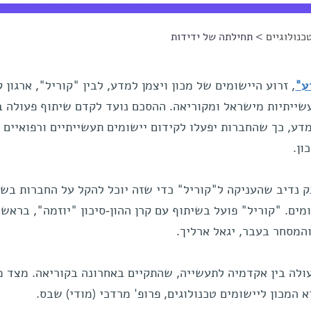
כנולוגיים
> תחילתה של ידידות
ע"
, זרוע היישומים של מכון ויצמן למדע, לבין "קוריל", ארגון ק
שייתיות מישראל ומקוריאה. ההסכם נועד לקדם שיתוף פעולה ב
למדע, כך שהחברות יפעלו לקידום יישומים תעשייתיים ורפואיים
ון.
נדיב שהעניקה ל"קוריל" כדי שזה יוכל להקל על החברות בש
ים. "קוריל" פועל בשיתוף עם קרן ההון-סיכון "יוזמה", בראשו
מסחר בעבר, יגאל ארליך.
ולה בין אקדמיה לתעשייה, שהתקיים באחרונה בקוריאה. מצד מ
א המכון ליישומים טכנולוגים, פרופ' מרדכי (מודי) שבס.