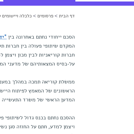
דף הבית
>
פרסומים
>
כלכלה ויישומים ט
הינך נמצא כאן
הסכם ייחודי נחתם באחרונה בין
"יד
המקדם שיתופי פעולה בין חברות תע
חברות קוריאניות לבין מכון ויצמן 
על-בסיס המצאותיהם של מדעני המכ
ממשלת קוריאה תמכה במהלך במענק 
הראשונים של המאמץ לפיתוח היישומ
המדען הראשי של משרד התעשייה וה
ההסכם נחתם בכנס גדול לשיתופי פע
ויצמן למדע, חתם על החוזה סגן נשי