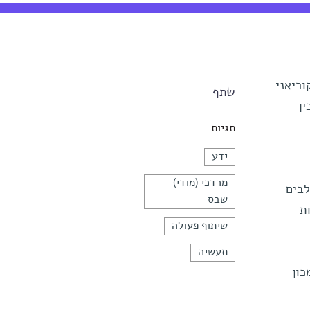
וריאני
שתף
ין
תגיות
ידע
מרדכי (מודי)
לבים
שבס
ת
שיתוף פעולה
תעשיה
כון