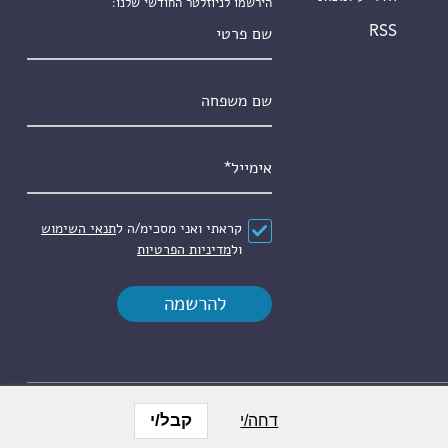
הירשמו לניוזלטר החודשי שלנו:
שם פרטי
RSS
שם משפחה
אימייל
*
הסכם
*
קראתי ואני מסכימ/ה ל
תנאי השימוש
ול
מדיניות הפרטיות
קבל/י
דחה/י