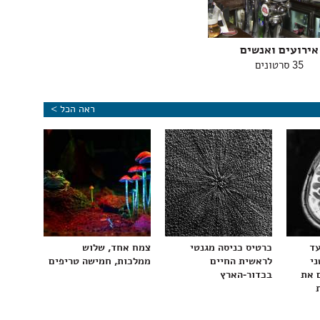
אירועים ואנשים
35 סרטונים
ראה הכל >
עד
כרטיס כניסה מגנטי
צמח אחד, שלוש
ני
לראשית החיים
ממלכות, חמישה טריפים
 את
בכדור-הארץ