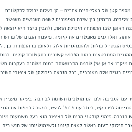
 מספר קטן של בעלי-חיים אחרים – הן בעלות יכולת לתקשורת
צלילים. הדמיון בין שירת הציפורים לשפה האנושית מאפשר
 האופן שבו התפתחה היכולת הזאת, ולהבין כיצד היא יוצאת לפ
אותה, ואלו גנים מאפשרים את קיומה. פיענוח הגנום של פרוש ה
ס הגנטי ליכולות ולהתנהגויות אלה, ולאופן בו התפתחו. כך, ל
מהגנים המתבטאים במוח הפרוש קשורים בתקשורת קולית. בנוס
ים מיקרו-אר-אן-אי) שרמת התבטאותם במוח משתנה בעקבות חשי
יים בגנים אלה מעורבים, ככל הנראה ביכולתן של ציפורי השיר
עם הסביבה ולכן הם מושכים תשומת לב רבה. בעיקר מעניין או
תגייסה לפרויקט, ביחד עם פרופ' לנצט, במטרה למפות את הגני
 הזברה. זיהוי קולטני הריח של הציפור הוא בעל משמעות מיוח
בר חילוקי דעות באשר לעצם קיומו ולשימושיותו של חוש ריח