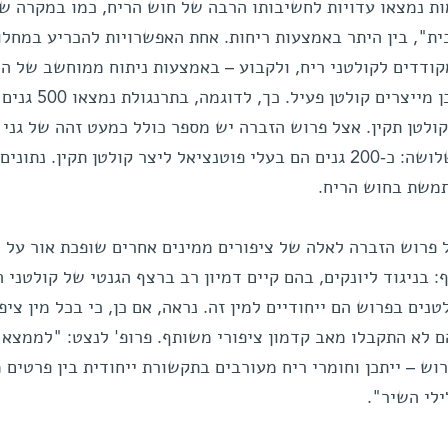
ות נמצאו עדויות לחשיבותו הרבה של חוש הריח, כמו במקרה של
ית", בין היתר באמצעות ריחות. אחת האפשרויות להכריע במחלו
קודדים לקולטני ריח, ולקבוע – באמצעות ניתוח ממוחשב של ה
הגנטי – איזה אחוז מהגנים האלה אכן מייצרים קולטן פעיל. כך, לדוגמה, בתרנגולת נמצאו 500 גנים
7 מהם מייצרים קולטן תקין. אצל פרוש הזברה יש מספר כולל כמעט זהה של גני 
אך כמות הגנים הפעילים גדולה פי שלושה: כ-200 גנים הם בעלי פוטנציאל ליצר קולטן תקין. נת
תמשת בחוש הריח.
 פרוש הזברה לאלה של ציפורים ממינים אחרים שופכת אור על
 בניגוד ליונקים, בהם קיים דמיון רב ברצף הגנטי של קולטני ה
נים, נמצא כי 95% מהקולטנים בפרוש הם ייחודיים למין זה. נראה, אם כן, כי בכל מין ציפ
ם לא התקבלו מאב קדמון ציפורי משותף. פרופ' לנצט: "לממצא 
ש – ייתכן וחומרי ריח מעורבים בתקשורת ייחודית בין פרטים 
לי השיר".