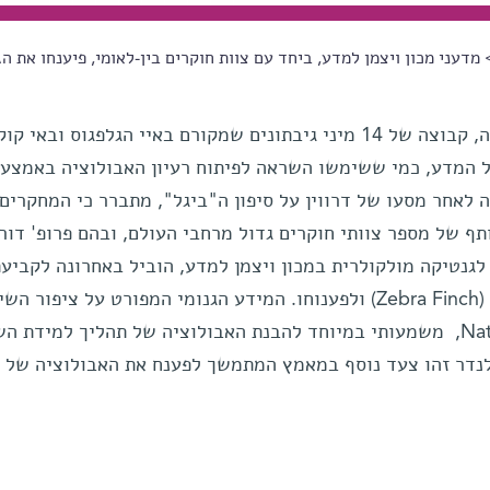
מדעני מכון ויצמן למדע, ביחד עם צוות חוקרים בין-לאומי, פיענחו את הג
ל"פרושים של דרווין" (שהם, למעשה, קבוצה של 14 מיני גיבתונים שמקורם באיי הגלפגוס ובאי 
 המדע, כמי ששימשו השראה לפיתוח רעיון האבולוציה באמצעו
 טבעית. כיום, יותרמ-150 שנה לאחר מסעו של דרווין על סיפון ה"ביגל", מתברר כי המחקרי
ף של מספר צוותי חוקרים גדול מרחבי העולם, ובהם פרופ' דורו
גנטיקה מולקולרית במכון ויצמן למדע, הוביל באחרונה לקביע
הרצף הגנטי המלא של פרוש הזברה (Zebra Finch) ולפענוחו. המידע הגנומי המפורט על ציפור
– שהתפרסם בכתב-העת המדעי Nature, משמעותי במיוחד להבנת האבולוציה של תהליך למידת 
ולנדר זהו צעד נוסף במאמץ המתמשך לפענח את האבולוציה של 