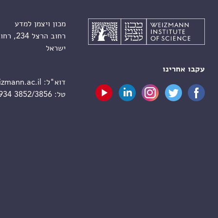
מכון ויצמן למדע
רחוב הרצל 234, רחובות 7610001
ישראל
עקבו אחרינו
דוא"ל:
zmann.ac.il
טל:
 934 3852/3856