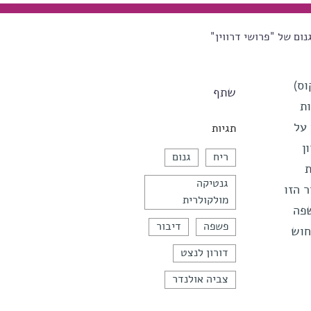
נום של "פרושי דרווין"
קוקוס)
שתף
ת
ם על
תגיות
ן
ריח
גנום
ת
גנטיקה
 השיר הזו
מולקולרית
השפה
פשפה
דיבור
חוש
דורון לנצט
צביה אולנדר