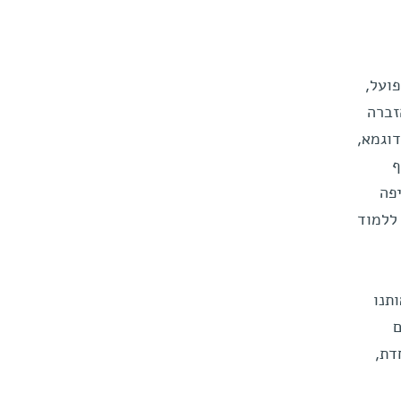
ועל,
זברה
דוגמא,
ף
פה
 ללמוד
תנו
ם
דת,