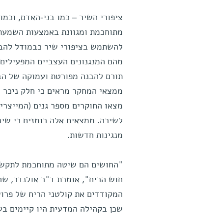
ציפורי השיר – כמו בני-האדם, וכמו
מתוחכמת ומגוונת באמצעות השמעת 
להשתמש בציפורי שיר כבמודל להבנת
מהם המנגנונים העצביים המפעילים 
תורם להבנה מפורטת ועמוקה של הבסי
ממצאי המחקר מראים כי חלק ניכר 
מצאו החוקרים מספר גנים (המייצר
לשירה. ממצאים אלה רומזים כי שינו
מנגינות חדשות.
"החושים הם שיטה מתוחכמת לתקשר 
חוש הריח", אומרת ד"ר אולנדר, שה
המקודדים את קולטני הריח של פרוש
שכן בקהילה המדעית היו קיימים בע