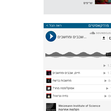
טריפים
פודקאסטים
ראה הכל >