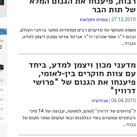
רבות, פיענחו את הגנום המלא
של תות הבר
27.12.2010
צמחים וחקלאות
מאמץ משותף של מדענים רבים ממוסדות מחקר ברחבי העולם,
ובהם ד"ר אסף אהרוני וד"ר אביטל אדטו ממכון ויצמן למדע,
הוביל...
מדעני מכון ויצמן למדע, ביחד
עם צוות חוקרים בין-לאומי,
פיענחו את הגנום של "פרושי
דרווין"
06.04.2010
אבולוציה
ל"פרושים של דרווין" (שהם, למעשה, קבוצה של 14 מיני
גיבתונים שמקורם באיי הגלפגוס ובאי קוקוס) שמור מקום של
כבוד...