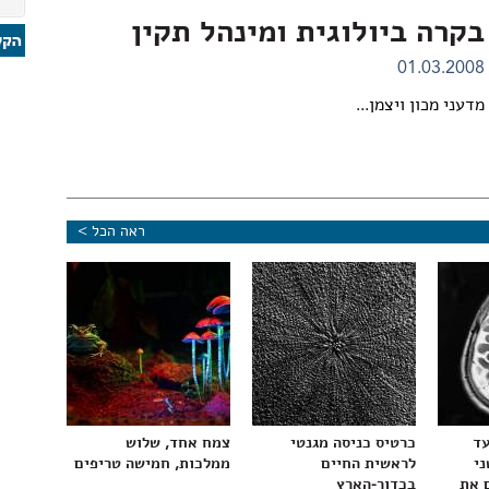
בקרה ביולוגית ומינהל תקין
01.03.2008
מדעני מכון ויצמן...
ראה הכל >
עד
כרטיס כניסה מגנטי
צמח אחד, שלוש
ני
לראשית החיים
ממלכות, חמישה טריפים
 את
בכדור-הארץ