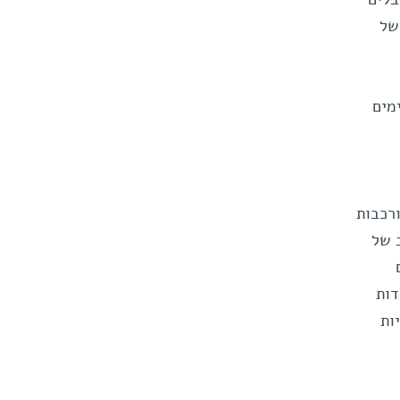
ם סובלים
של
מים
רכבות
ב של
דות
ות