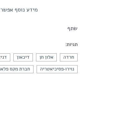
מידע נוסף אפשר לקבל
שתף
תגיות:
חרדה
אלון חן
דיכאון
דניא
נוירו-פסיכיאטריה
חברת מקס פלאנ