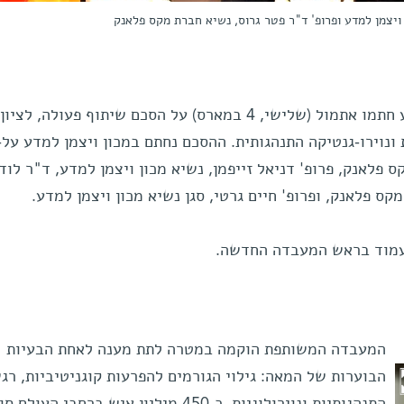
ן ויצמן למדע ופרופ' ד"ר פטר גרוס, נשיא חברת מקס פלאנק
חברת מקס פלאנק ומכון ויצמן למדע חתמו אתמול (שלישי, 4 במארס) על הסכם שיתוף פעולה
 ונוירו-גנטיקה התנהגותית. ההסכם נחתם במכון ויצמן למדע על-
 פלאנק, פרופ' דניאל זייפמן, נשיא מכון ויצמן למדע, ד"ר לודו
ס פלאנק, ופרופ' חיים גרטי, סגן נשיא מכון ויצמן למדע.
עמוד בראש המעבדה החדשה.
המעבדה המשותפת הוקמה במטרה לתת מענה לאחת הבעיות
הבוערות של המאה: גילוי הגורמים להפרעות קוגניטיביות, רגש