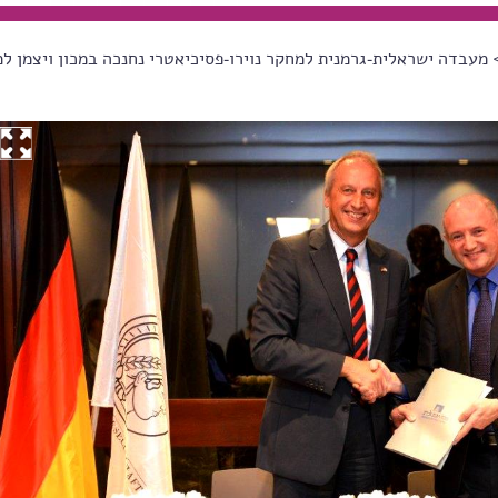
מעבדה ישראלית-גרמנית למחקר נוירו-פסיכיאטרי נחנכה במכון ויצמן ל