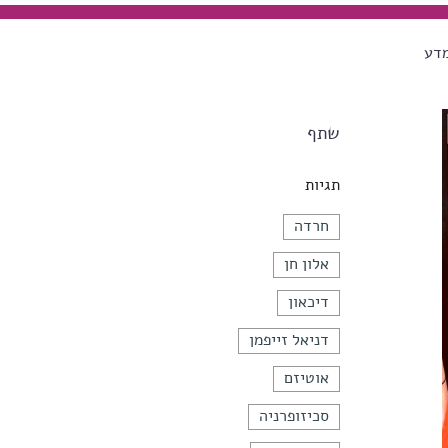
מדע
שתף
תגיות
חרדה
אלון חן
דיכאון
דניאל זייפמן
אוטיזם
סכיזופרניה