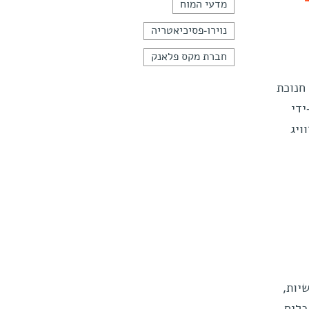
מדעי המוח
נוירו-פסיכיאטריה
חברת מקס פלאנק
, לציון חנוכת
ידי
ויג
יות,