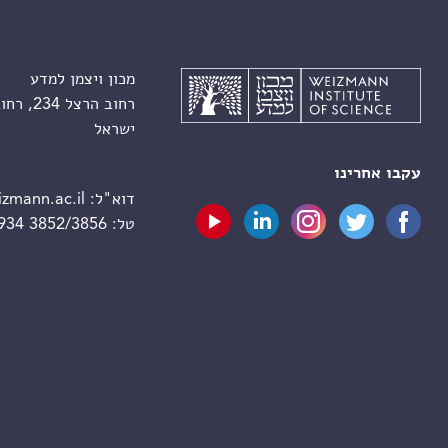
מכון ויצמן למדע
רחוב הרצל 234, רחובות 7610001
ישראל
עקבו אחרינו
דוא"ל:
zmann.ac.il
טל:
 934 3852/3856