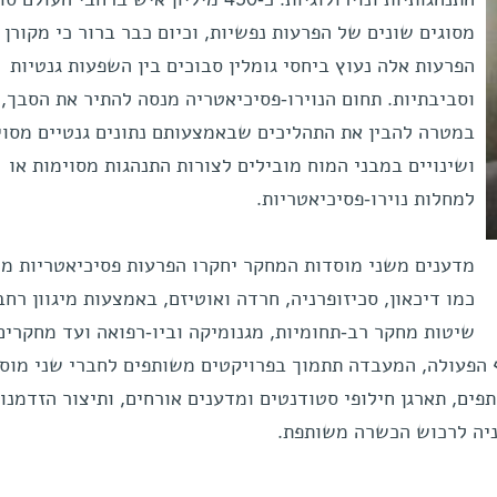
התנהגותיות ונוירולוגיות. כ-450 מיליון איש ברחבי העול
מסוגים שונים של הפרעות נפשיות, וכיום כבר ברור כי מקורן 
הפרעות אלה נעוץ ביחסי גומלין סבוכים בין השפעות גנטיות
וסביבתיות. תחום הנוירו-פסיכיאטריה מנסה להתיר את הסבך,
במטרה להבין את התהליכים שבאמצעותם נתונים גנטיים מסוי
ושינויים במבני המוח מובילים לצורות התנהגות מסוימות או
למחלות נוירו-פסיכיאטריות.
מדענים משני מוסדות המחקר יחקרו הפרעות פסיכיאטריות מו
כמו דיכאון, סכיזופרניה, חרדה ואוטיזם, באמצעות מיגוון רח
שיטות מחקר רב-תחומיות, מגנומיקה וביו-רפואה ועד מחקרים
ף הפעולה, המעבדה תתמוך בפרויקטים משותפים לחברי שני מוס
ים, תארגן חילופי סטודנטים ומדענים אורחים, ותיצור הזדמנוי
יה לרכוש הכשרה משותפת.