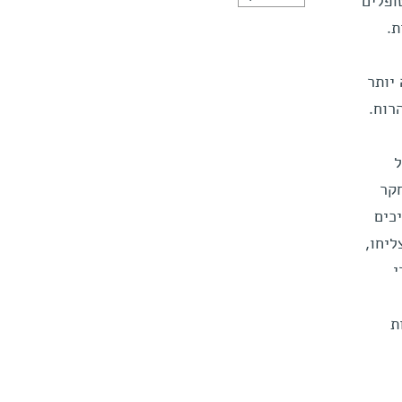
ופלים
ת.
יותר
רוח.
ל
חקר
כים
ליחו,
י
ות