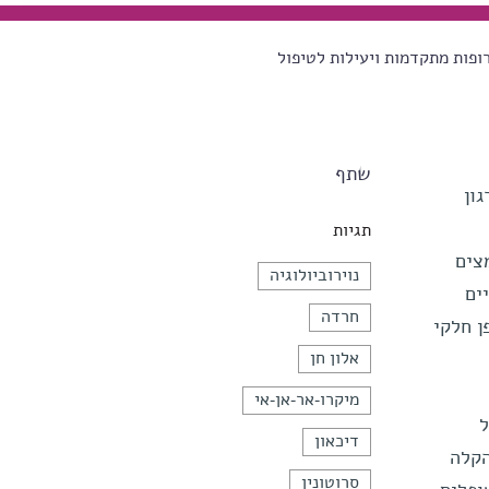
ופות מתקדמות ויעילות לטיפול
שתף
גון
תגיות
צים
נוירוביולוגיה
ים
חרדה
ן חלקי
אלון חן
מיקרו-אר-אן-אי
ל
דיכאון
על הקלה
סרוטונין