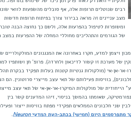
חלקית – וזאת רק לאחר פרק זמן ניכר של שימוש בתרופה. מט
רבים שנוטלים תרופות אלה, אף סובלים מהשפעות לוואי שונו
מצב עניינים זה מראה בבירור צורך בפיתוח תרופות חדשות
ומשופרות לטיפול בהפרעות אלה, ולשם כך נחוצה הבנה טובה 
של הגורמים והתהליכים מחוללי המחלה של ההפרעות במצב ה
כון ויצמן למדע, חקרו באחרונה את המנגנונים המולקולריים ש
קין של מערכת זו קשור לדיכאון ולחרדה). פרופ' חן ושותפיו למ
ו-אר-אן-אי (מולקולות גנטיות קטנות בעלות תפקיד בבקרת תהלי
בונים), בוויסות פעילותם של תאי עצב מייצרי סרוטונין. הם הצ
 הייחודית של מולקולות המיקרו-אר-אן-אי של תאי עצב מייצר
נפורמטיקה, שאומתו בהמשך בניסוי, זיהו המדענים קשר בין
קרו-אר-אן-אי מסוים, מספר 135, לבין שני חלבונים הממלאים תפקידי מפתח בוויסות ייצור ופעיל
 מתפרסמים היום (חמישי) בכתב-העת המדעי
Neuron
.