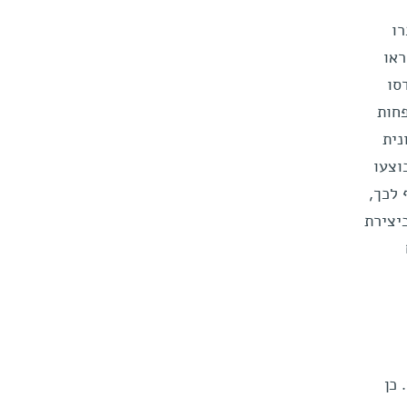
הוגברו
כברים שהונדסו גנטית כך שייצרו יותר מיקרו-אר-אן-אי 135 הראו
סו
בו פחות
-אר-אן-אי 135 במוח חיונית
וצעו
. בנוסף לכך,
יצירת
 כן