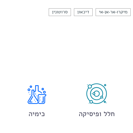
מיקרו-אר-אן-אי
דיכאון
סרוטונין
חלל ופיסיקה
כימיה