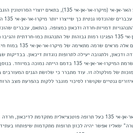
המדענים הבחינו בכך שרמות מקטע האר-אן-אי (מיקרו-אר-אן-אי 135), בתאים יוצרי הסרוטונין 
לאחר נטילת תרופות נוגדות דיכאון. ע
התנהגויות דמויות-חרדה ודכאון כמצופה. בהתאם, עכברים שהונד
לבטא רמות נמוכות של מיקרו-אר-אן-אי 135 הפגינו רמות גבוהות של התנהגות כמו-חרדתית והגי
למתן תרופות נוגדות דיכאון. ממצאים אלה מראים שרמה מתאימה של מיקרו
 ודכאון, ולתגובה יעילה לתרופות נוגדות דיכאון. בבדיקות שב
בבני-אדם שסובלים מדיכאון נמצא שרמת המיקרו-אר-אן-אי 135 בדמם הייתה נמוכה במיוחד
כות של מולקולה זו. עוד מתברר כי שלושת הגנים המעורבים ב
135, ממוקמים באיזורים גנטיים שקושרו לסיכוי מוגבר ללקות בהפרעת מצב הרוח
ממצאים אלה מצביעים על המיקרו-אר-אן-אי 135 כעל תרופה פוטנציאלית מתקדמת לדיכאון, חרדה
טרה" שאליו אפשר יהיה לכוון תרופות מתקדמות שיפותחו בעתיד.