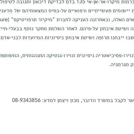
מתברר שאפשר להשתמש בשינוים ברמות מיקרו-אר-אן-אי 135 בדם לבדיקת דיכאון ותגוב
יישומים תעשייתיים ורפואיים על-בסיס המצאותיהם של מדעני 
ויצמן למדע, רשמה פטנט על הממצאים האלה, ו
פיתוח תרופה ושיטת איבחון על-פיהם. לאחר השלמת מחקר נוסף בבעלי-חיים
ו ייבחנו תרופה ושיטת איבחון ניסיוניות המיועדות לבני-אדם.
וירו-פסיכיאטריה ניסיונית ונוירו-גנטיקה התנהגותית, המשותפת
ק מגרמניה.
לקבל במשרד הדובר, מכון ויצמן למדע: 08-9343856