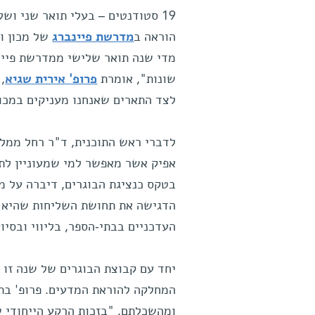
19 סטודנטים – בעלי תואר שני וש
הוראה ב
מדרשת פיינברג
מדי שנה תואר שלישי ממדרשת פיינב
שונות", אומרת
פרופ' אירית שגיא
,
לצד התארים שאנחנו מעניקים במכון
לדברי ראש התוכנית, ד"ר רחל ממל
אפיק אשר מאפשר למי שמעוניין לתר
בטקס כנציגת הבוגרים, דיברה על מ
הדגישה את תחושת השליחות שהיא ח
העדכניים בבתי-הספר, בליווי ובסיו
המחלקה להוראת המדעים. פרופ' בת
ומהשכלתם. "בזכות הרקע הייחודי של