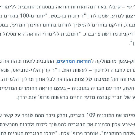
לישי – קיבלו באחרונה תעודות הוראה במסגרת התוכנית ללימודי
של מכון ויצמן למדע, שמנהלת ד"ר רונית בן-ב
רג, וחלקם בוחרים להמשיך לתרום בתחום החינוך המדעי, במס
 דיקנית מדרשת פיינברג. "התוכנית ללימודי הוראה היא מסלול נ
".
וק-נעמן מהמחלקה ל
הוראת המדעים
, התוכנית לתעודת הוראה מ
ום לחברה ולחינוך – לעשות זאת. ד"ר קרין הלוי-טוביאס, שנא
סירותו ועל תמיכתו של צוות ההוראה לכל אורך תהליך הלמידה. 
שה, יחד עם חבריה בתוכנית – בעצם הוראת החומרים המדעיים
ע של חברי קבוצת מדעי החיים בראשות פרופ' ענת ירדן.
יחד עם קבוצת הבוגרים של שנה זו סיימו את התוכנית 109 בוגרים, וחלק ניכר מהם שומר על קשר
-שבע אלון הזמינה את הבוגרים להמשיך ליזום ולתרום מהכשרת
הם כחוקרים", אומרת פרופ' אלון, "יוכלו הבוגרים הטריים לתר