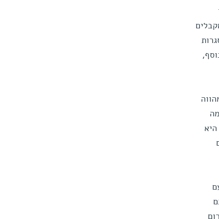
סט. "יותר מ-100 בוגרים מקבלים
גרות
וסף,
הווה
מה
היא
 עם
ם
ום