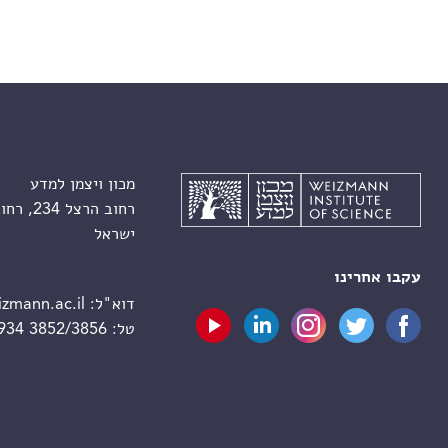
מכון ויצמן למדע
רחוב הרצל 234, רחובות 7610001
ישראל
עקבו אחרינו
דוא"ל:
zmann.ac.il
טל:
 934 3852/3856