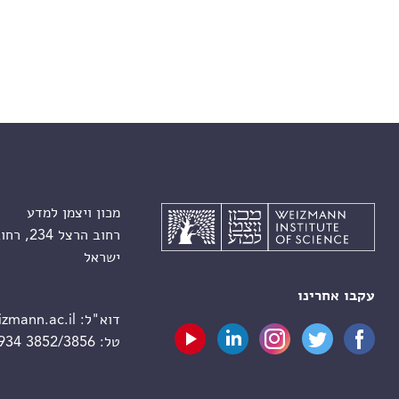
מכון ויצמן למדע
רחוב הרצל 234, רחובות 7610001
ישראל
עקבו אחרינו
דוא"ל:
zmann.ac.il
טל:
 934 3852/3856