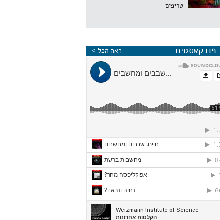
טריפים
פודקאסטים
ראה הכל >