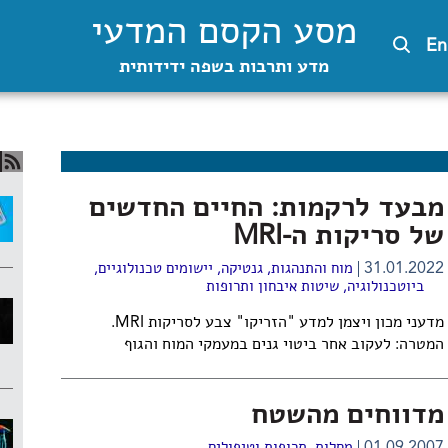
מסע הקסם המדעי
En
מדע ותרבות בשפה ידידותית
מבעד לרקמות: החיים החדשים
של סריקות ה-MRI
31.01.2022
מוח והתנהגות
,
גנטיקה
,
יישומים טכנולוגיים
,
ביוטכנולוגיה
,
שיטות איבחון ותרופות
מדעני מכון ויצמן למדע "הזריקו" צבע לסריקות MRI.
המטרה: לעקוב אחר ביטוי גנים במעמקי המוח והגוף
מדווחים מהשטח