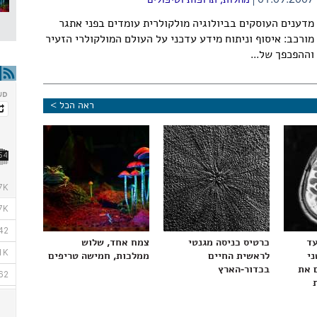
01.09.2007
מחלות, תרופות וטיפולים
מדענים העוסקים בביולוגיה מולקולרית עומדים בפני אתגר
מורכב: איסוף וניתוח מידע עדכני על העולם המולקולרי הזעיר
וההפכפך של...
ראה הכל >
עד
כרטיס כניסה מגנטי
צמח אחד, שלוש
ני
לראשית החיים
ממלכות, חמישה טריפים
 את
בכדור-הארץ