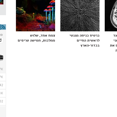
עד
כרטיס כניסה מגנטי
צמח אחד, שלוש
ני
לראשית החיים
ממלכות, חמישה טריפים
 את
בכדור-הארץ