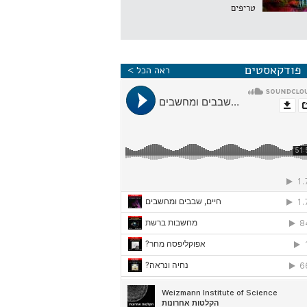
טריפים
פודקאסטים
ראה הכל >