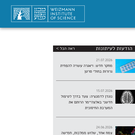
הודעות לעיתונות
ראה הכל >
21.07.2026
מחקר חדש: ויאגרה עשויה להפחית
גרורות בחולי סרטן
15.07.2026
נוגדן לדמנציה: צעד בדרך לטיפול
חדשני באלצהיימר הרותם את
המערכת החיסונית
24.06.2026
צמח אחד, שלוש ממלכות, חמישה