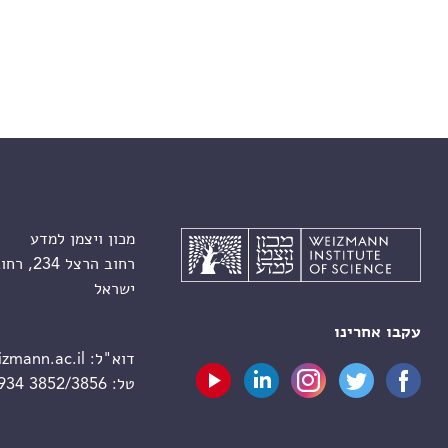
מכון ויצמן למדע
רחוב הרצל 234, רחובות 7610001
ישראל
עקבו אחרינו
דוא"ל:
zmann.ac.il
טל:
 934 3852/3856