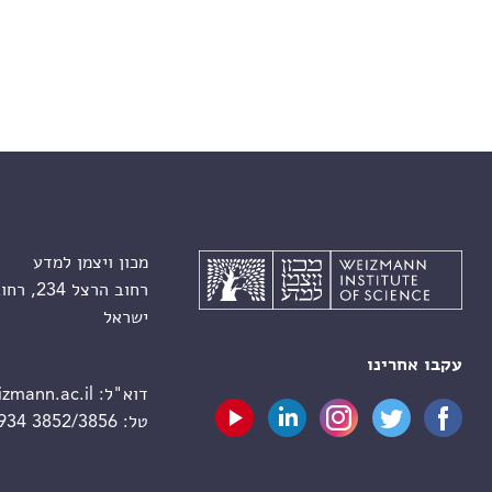
מכון ויצמן למדע
רחוב הרצל 234, רחובות 7610001
ישראל
עקבו אחרינו
דוא"ל:
zmann.ac.il
טל:
 934 3852/3856