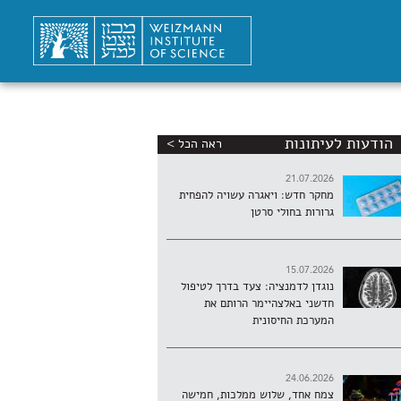
הודעות לעיתונות
ראה הכל >
21.07.2026
מחקר חדש: ויאגרה עשויה להפחית
גרורות בחולי סרטן
15.07.2026
נוגדן לדמנציה: צעד בדרך לטיפול
חדשני באלצהיימר הרותם את
המערכת החיסונית
24.06.2026
צמח אחד, שלוש ממלכות, חמישה