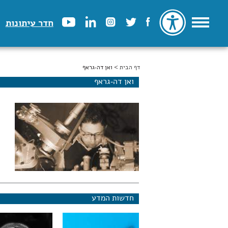
חדר עיתונות
דף הבית
הינך נמצא כאן
> ואן דה-גראף
ואן דה-גראף
חדשות המדע