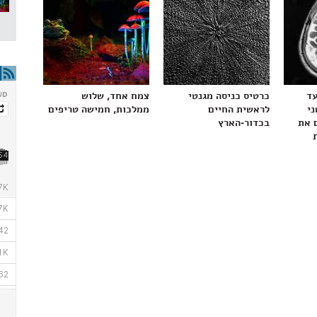
עד
כרטיס כניסה מגנטי
צמח אחד, שלוש
ני
לראשית החיים
ממלכות, חמישה טריפים
 את
בכדור-הארץ