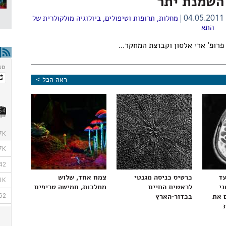
השמנת יתר
04.05.2011
מחלות, תרופות וטיפולים
,
ביולוגיה מולקולרית של
התא
פרופ' ארי אלסון
וקבוצת המחקר...
ראה הכל >
עד
כרטיס כניסה מגנטי
צמח אחד, שלוש
ני
לראשית החיים
ממלכות, חמישה טריפים
 את
בכדור-הארץ