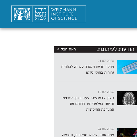
הודעות לעיתונות
ראה הכל >
21.07.2026
מחקר חדש: ויאגרה עשויה להפחית
גרורות בחולי סרטן
15.07.2026
נוגדן לדמנציה: צעד בדרך לטיפול
חדשני באלצהיימר הרותם את
המערכת החיסונית
24.06.2026
צמח אחד, שלוש ממלכות, חמישה