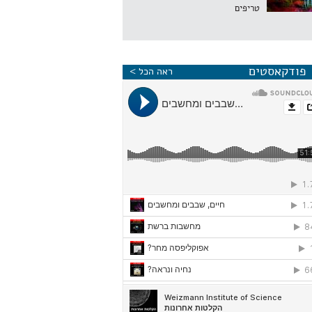
טריפים
פודקאסטים
ראה הכל >