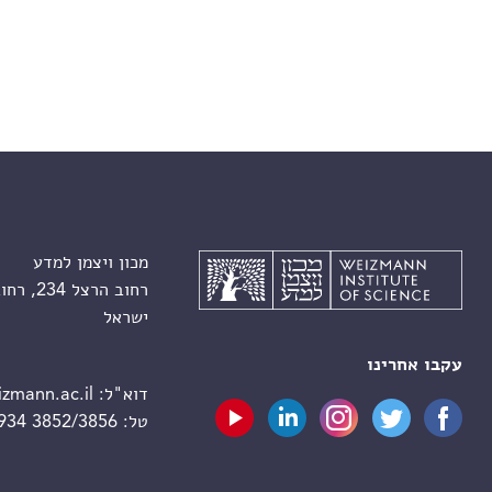
מכון ויצמן למדע
רחוב הרצל 234, רחובות 7610001
ישראל
עקבו אחרינו
דוא"ל:
zmann.ac.il
טל:
 934 3852/3856