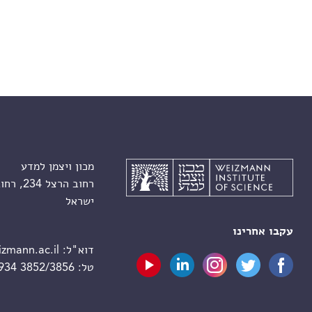
מכון ויצמן למדע
רחוב הרצל 234, רחובות 7610001
ישראל
עקבו אחרינו
דוא"ל:
zmann.ac.il
טל:
 934 3852/3856