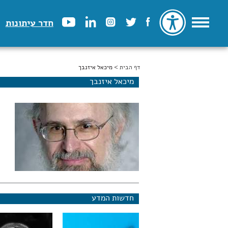
חדר עיתונות
דף הבית
הינך נמצא כאן
> מיכאל איזנבך
מיכאל איזנבך
חדשות המדע