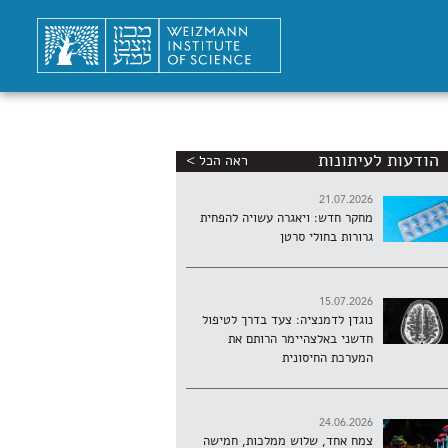
הודעות לעיתונות
ראה הכל >
21.07.2026
מחקר חדש: ויאגרה עשויה להפחית
גרורות בחולי סרטן
15.07.2026
נוגדן לדמנציה: צעד בדרך לטיפול
חדשני באלצהיימר הרותם את
המערכת החיסונית
24.06.2026
צמח אחד, שלוש ממלכות, חמישה