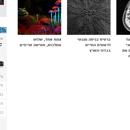
עד
כרטיס כניסה מגנטי
צמח אחד, שלוש
ני
לראשית החיים
ממלכות, חמישה טריפים
 את
בכדור-הארץ