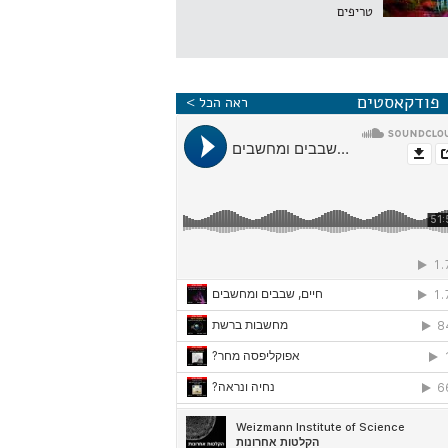
טריפים
פודקאסטים
ראה הכל >