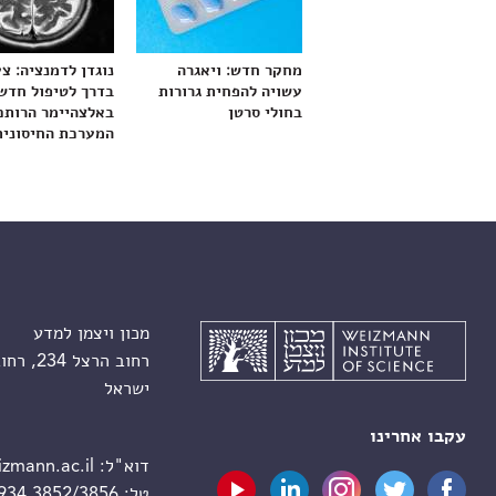
מחקר חדש: ויאגרה
נוגדן לדמנציה: צ
עשויה להפחית גרורות
בדרך לטיפול חדש
בחולי סרטן
באלצהיימר הרותם
המערכת החיסונית
מכון ויצמן למדע
רחוב הרצל 234, רחובות 7610001
ישראל
עקבו אחרינו
דוא"ל:
zmann.ac.il
טל:
 934 3852/3856