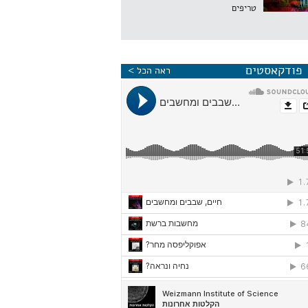
טריפים
פודקאסטים
ראה הכל >