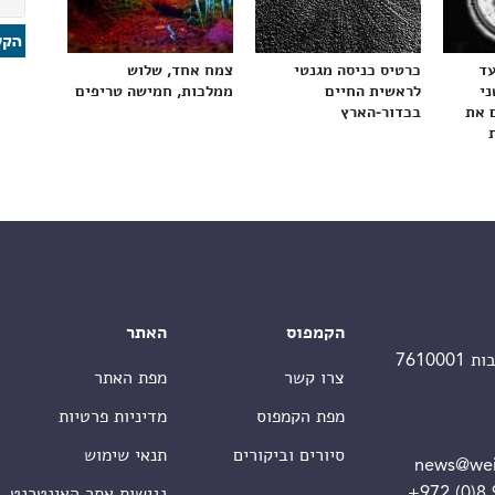
עד
כרטיס כניסה מגנטי
צמח אחד, שלוש
ני
לראשית החיים
ממלכות, חמישה טריפים
 את
בכדור-הארץ
הקמפוס
האתר
צרו קשר
מפת האתר
מפת הקמפוס
מדיניות פרטיות
סיורים וביקורים
תנאי שימוש
news@wei
+972 (0)8