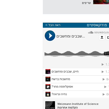
טריפים
פודקאסטים
ראה הכל >