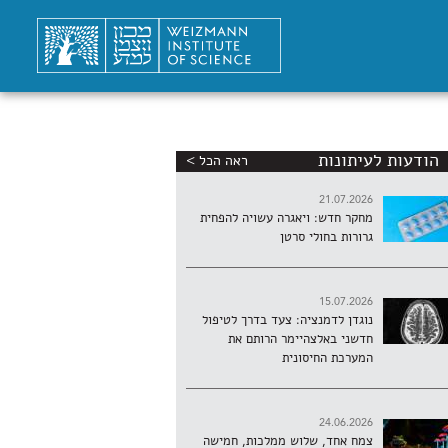
הודעות לעיתונות
ראה הכל >
21.07.2026
מחקר חדש: ויאגרה עשויה להפחית
גרורות בחולי סרטן
15.07.2026
נוגדן לדמנציה: צעד בדרך לטיפול
חדשני באלצהיימר הרותם את
המערכת החיסונית
24.06.2026
צמח אחד, שלוש ממלכות, חמישה