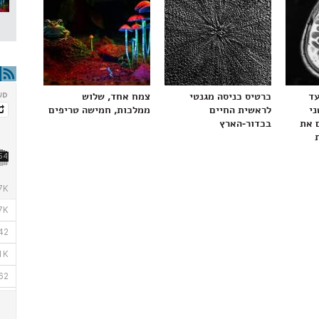
עד
כרטיס כניסה מגנטי
צמח אחד, שלוש
ני
לראשית החיים
ממלכות, חמישה טריפים
 את
בכדור-הארץ