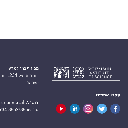
מכון ויצמן למדע
רחוב הרצל 234, רחובות 7610001
ישראל
עקבו אחרינו
דוא"ל:
zmann.ac.il
טל:
 934 3852/3856