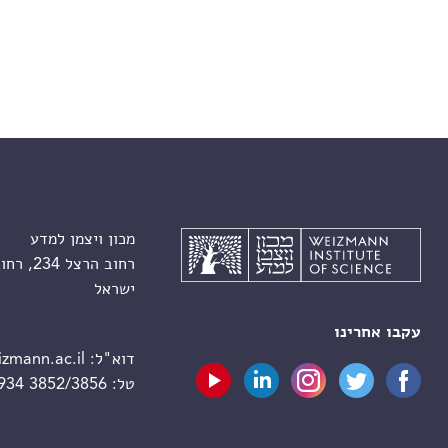
מכון ויצמן למדע
רחוב הרצל 234, רחובות 7610001
ישראל
עקבו אחרינו
דוא"ל:
zmann.ac.il
טל:
 934 3852/3856