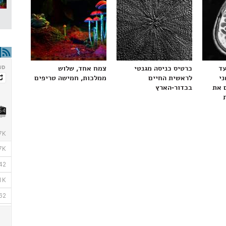
עד
כרטיס כניסה מגנטי
צמח אחד, שלוש
ני
לראשית החיים
ממלכות, חמישה טריפים
 את
בכדור-הארץ