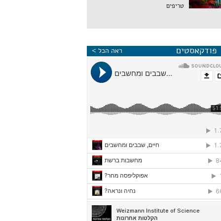
טריפים
פודקאסטים
ראה הכל >