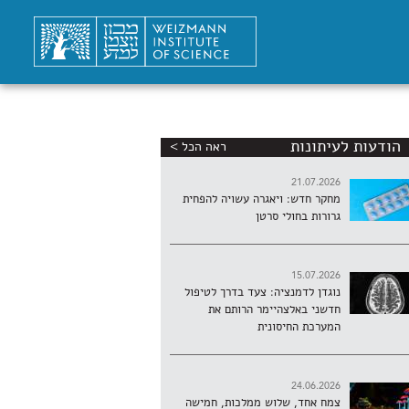
הודעות לעיתונות
ראה הכל >
21.07.2026
מחקר חדש: ויאגרה עשויה להפחית
גרורות בחולי סרטן
15.07.2026
נוגדן לדמנציה: צעד בדרך לטיפול
חדשני באלצהיימר הרותם את
המערכת החיסונית
24.06.2026
צמח אחד, שלוש ממלכות, חמישה