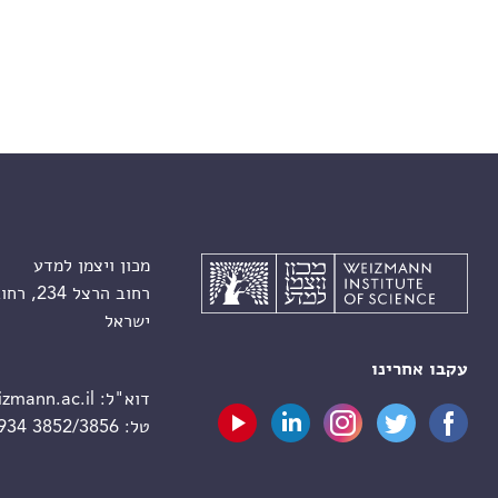
מכון ויצמן למדע
רחוב הרצל 234, רחובות 7610001
ישראל
עקבו אחרינו
דוא"ל:
zmann.ac.il
טל:
 934 3852/3856