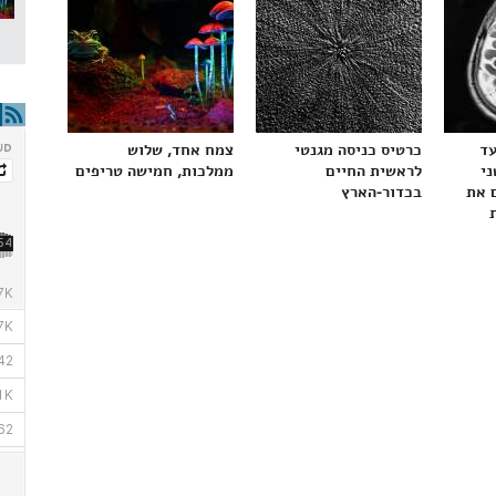
עד
כרטיס כניסה מגנטי
צמח אחד, שלוש
ני
לראשית החיים
ממלכות, חמישה טריפים
 את
בכדור-הארץ