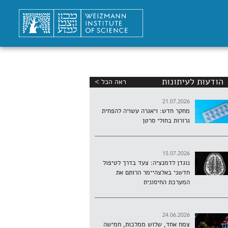
הודעות לעיתונות
ראה הכל >
21.07.2026
מחקר חדש: ויאגרה עשויה להפחית
גרורות בחולי סרטן
15.07.2026
נוגדן לדמנציה: צעד בדרך לטיפול
חדשני באלצהיימר הרותם את
המערכת החיסונית
24.06.2026
צמח אחד, שלוש ממלכות, חמישה