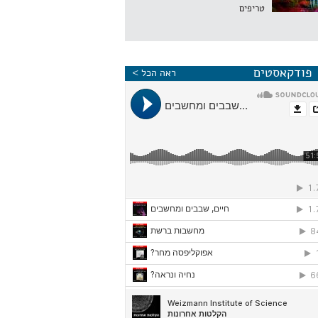
טריפים
פודקאסטים
ראה הכל >