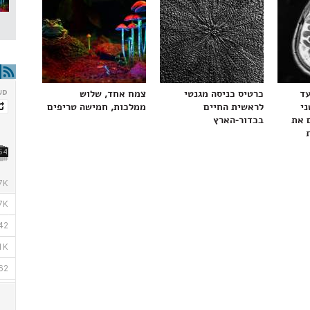
עד
כרטיס כניסה מגנטי
צמח אחד, שלוש
ני
לראשית החיים
ממלכות, חמישה טריפים
 את
בכדור-הארץ