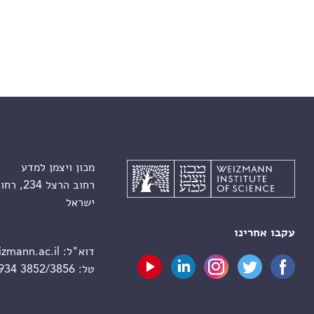
מכון ויצמן למדע
רחוב הרצל 234, רחובות 7610001
ישראל
עקבו אחרינו
דוא"ל:
zmann.ac.il
טל:
 934 3852/3856