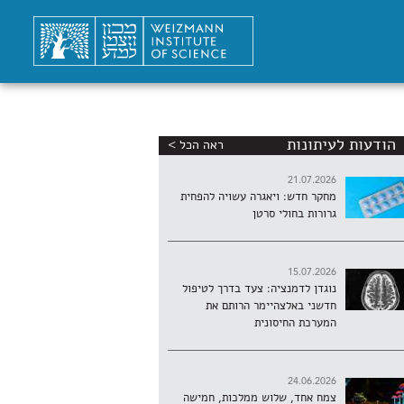
הודעות לעיתונות
ראה הכל >
21.07.2026
מחקר חדש: ויאגרה עשויה להפחית
גרורות בחולי סרטן
15.07.2026
נוגדן לדמנציה: צעד בדרך לטיפול
חדשני באלצהיימר הרותם את
המערכת החיסונית
24.06.2026
צמח אחד, שלוש ממלכות, חמישה