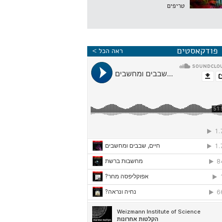
טריפים
פודקאסטים
ראה הכל >