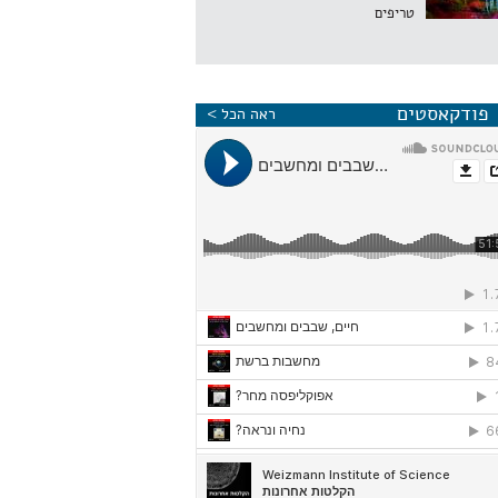
טריפים
פודקאסטים
ראה הכל >