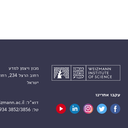
מכון ויצמן למדע
רחוב הרצל 234, רחובות 7610001
ישראל
עקבו אחרינו
דוא"ל:
zmann.ac.il
טל:
 934 3852/3856