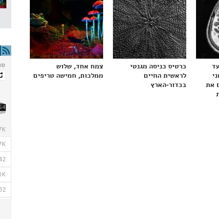
עד
כרטיס כניסה מגנטי
צמח אחד, שלוש
ני
לראשית החיים
ממלכות, חמישה טריפים
 את
בכדור-הארץ