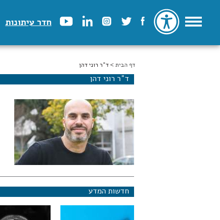
חדר עיתונות
דף הבית
הינך נמצא כאן
> ד"ר רוני דהן
ד"ר רוני דהן
חדשות המדע