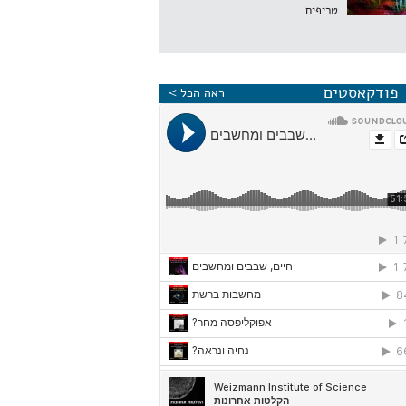
טריפים
פודקאסטים
ראה הכל >