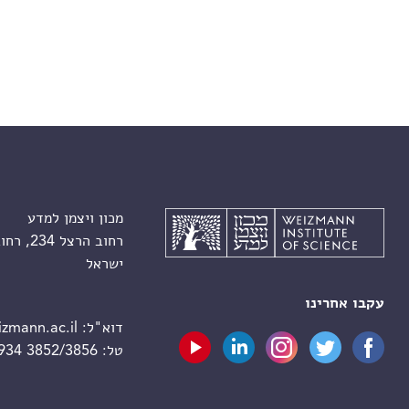
מכון ויצמן למדע
רחוב הרצל 234, רחובות 7610001
ישראל
עקבו אחרינו
דוא"ל:
zmann.ac.il
טל:
 934 3852/3856