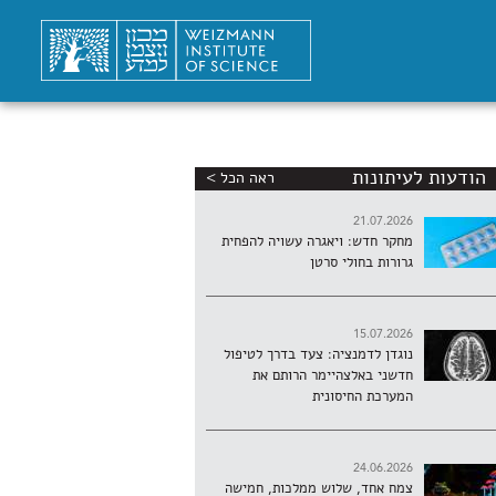
הודעות לעיתונות
ראה הכל >
21.07.2026
מחקר חדש: ויאגרה עשויה להפחית
גרורות בחולי סרטן
15.07.2026
נוגדן לדמנציה: צעד בדרך לטיפול
חדשני באלצהיימר הרותם את
המערכת החיסונית
24.06.2026
צמח אחד, שלוש ממלכות, חמישה