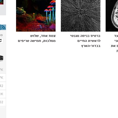
עד
כרטיס כניסה מגנטי
צמח אחד, שלוש
ני
לראשית החיים
ממלכות, חמישה טריפים
 את
בכדור-הארץ