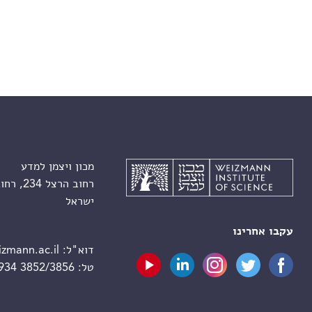
מכון ויצמן למדע
רחוב הרצל 234, רחובות 7610001
ישראל
עקבו אחרינו
דוא"ל:
zmann.ac.il
טל:
 934 3852/3856