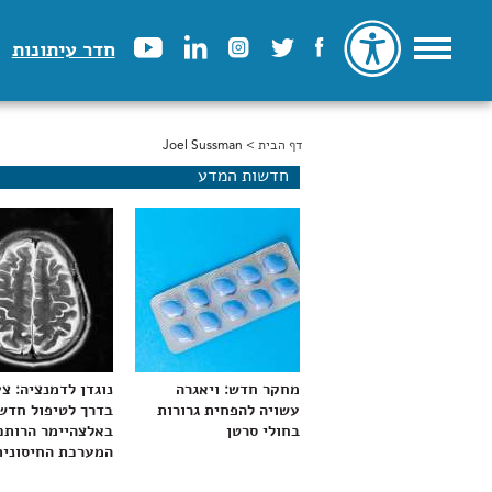
חדר עיתונות
דף הבית
> Joel Sussman
הינך נמצא כאן
חדשות המדע
מחקר חדש: ויאגרה
נוגדן לדמנציה: צ
עשויה להפחית גרורות
בדרך לטיפול חדש
בחולי סרטן
באלצהיימר הרותם
המערכת החיסונית