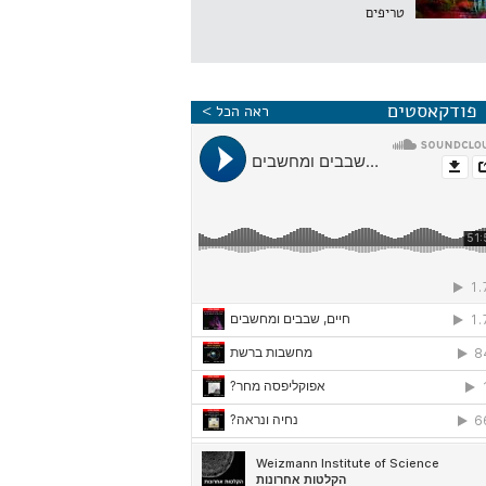
טריפים
פודקאסטים
ראה הכל >