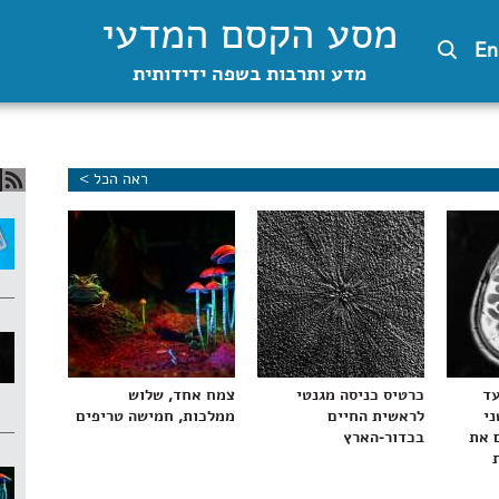
מסע הקסם המדעי
En
מדע ותרבות בשפה ידידותית
ראה הכל >
עד
כרטיס כניסה מגנטי
צמח אחד, שלוש
ני
לראשית החיים
ממלכות, חמישה טריפים
 את
בכדור-הארץ