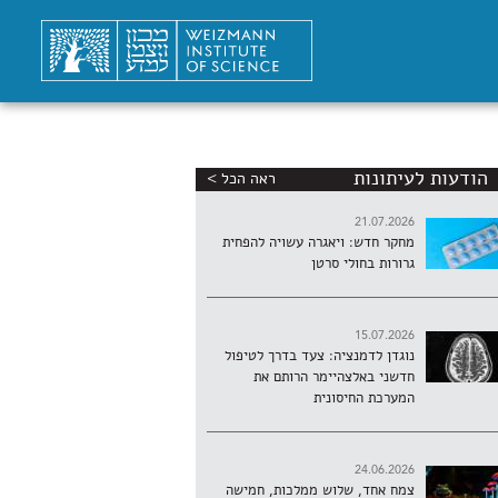
הודעות לעיתונות
ראה הכל >
21.07.2026
מחקר חדש: ויאגרה עשויה להפחית
גרורות בחולי סרטן
15.07.2026
נוגדן לדמנציה: צעד בדרך לטיפול
חדשני באלצהיימר הרותם את
המערכת החיסונית
24.06.2026
צמח אחד, שלוש ממלכות, חמישה