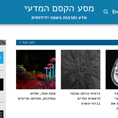
מסע הקסם המדעי
En
מדע ותרבות בשפה ידידותית
ראה הכל >
עד
כרטיס כניסה מגנטי
צמח אחד, שלוש
ני
לראשית החיים
ממלכות, חמישה טריפים
 את
בכדור-הארץ