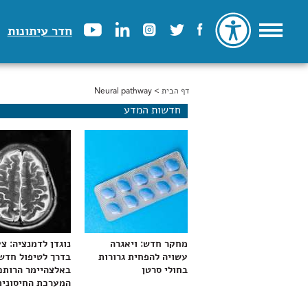
חדר עיתונות
דף הבית
> Neural pathway
הינך נמצא כאן
חדשות המדע
מחקר חדש: ויאגרה
נוגדן לדמנציה: צ
עשויה להפחית גרורות
בדרך לטיפול חדש
בחולי סרטן
באלצהיימר הרותם
המערכת החיסונית