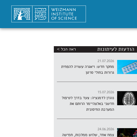
הודעות לעיתונות
ראה הכל >
21.07.2026
מחקר חדש: ויאגרה עשויה להפחית
גרורות בחולי סרטן
15.07.2026
נוגדן לדמנציה: צעד בדרך לטיפול
חדשני באלצהיימר הרותם את
המערכת החיסונית
24.06.2026
צמח אחד, שלוש ממלכות, חמישה