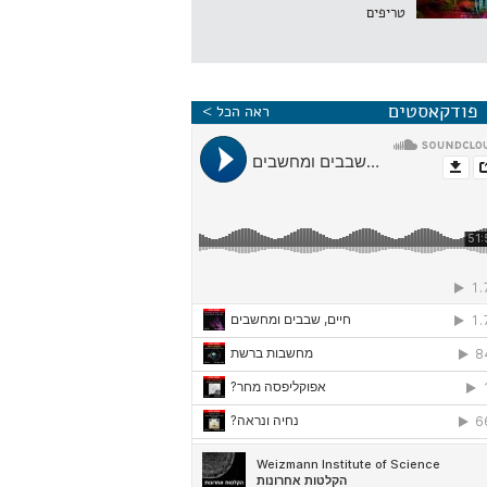
טריפים
פודקאסטים
ראה הכל >