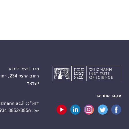
מכון ויצמן למדע
רחוב הרצל 234, רחובות 7610001
ישראל
עקבו אחרינו
דוא"ל:
zmann.ac.il
טל:
 934 3852/3856