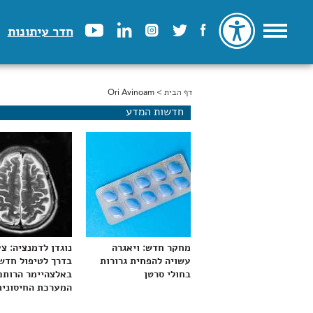
חדר עיתונות
דף הבית
> Ori Avinoam
הינך נמצא כאן
חדשות המדע
מחקר חדש: ויאגרה
נוגדן לדמנציה: צ
עשויה להפחית גרורות
בדרך לטיפול חדש
בחולי סרטן
באלצהיימר הרותם
המערכת החיסונית