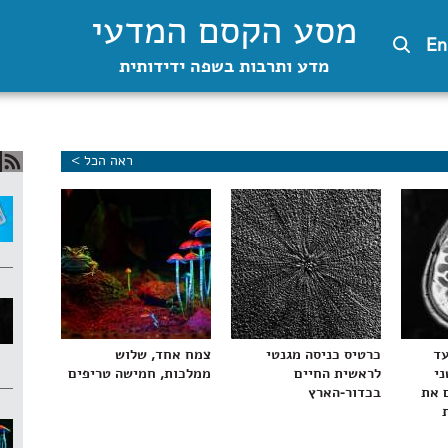
מסע הקסם המדעי
En
מדע ותרבות בשפה ידידותית
ראה הכל >
עד
כרטיס כניסה מגנטי
צמח אחד, שלוש
ני
לראשית החיים
ממלכות, חמישה טריפים
 את
בכדור-הארץ