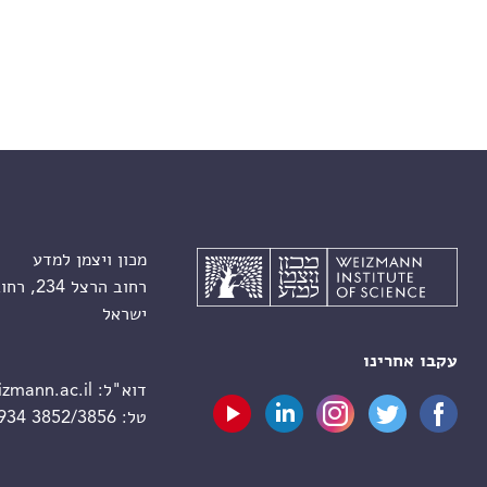
מכון ויצמן למדע
רחוב הרצל 234, רחובות 7610001
ישראל
עקבו אחרינו
דוא"ל:
zmann.ac.il
טל:
 934 3852/3856